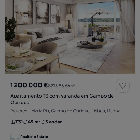
1 200 000 €
8275,86 €/m²
Apartamento T3 com varanda em Campo de
Ourique
Prazeres - Maria Pia, Campo de Ourique, Lisboa, Lisboa
T3
145 m²
3 andar
Tipologia
Preço por metro quadrado
Andar
Realfolio Estate