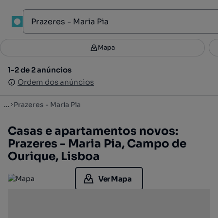
1
Mapa
Mapa
Filtros
Guardar pesquisa
2
1-2 de 2 anúncios
1-2 de 2 anúncios
Ordenar
Ordem dos anúncios
Ordem dos anúncios
...
Prazeres - Maria Pia
Casas e apartamentos novos:
Prazeres - Maria Pia, Campo de
Ourique, Lisboa
Ver Mapa