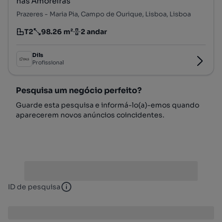
nas Amoreiras
Prazeres - Maria Pia, Campo de Ourique, Lisboa, Lisboa
T2
98.26 m²
2 andar
Tipologia
Preço por metro quadrado
Andar
Dils
Profissional
Pesquisa um negócio perfeito?
Guarde esta pesquisa e informá-lo(a)-emos quando
aparecerem novos anúncios coincidentes.
ID de pesquisa
ID de pesquisa