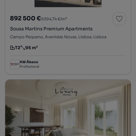
892 500 €
9394,74 €/m²
Sousa Martins Premium Apartments
Campo Pequeno, Avenidas Novas, Lisboa, Lisboa
T2
95 m²
Tipologia
Preço por metro quadrado
KW Ábaco
Profissional