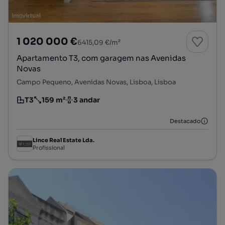
1 020 000 €
6415,09 €/m²
Apartamento T3, com garagem nas Avenidas
Novas
Campo Pequeno, Avenidas Novas, Lisboa, Lisboa
T3
159 m²
3 andar
Tipologia
Preço por metro quadrado
Andar
Destacado
Lince Real Estate Lda.
Profissional