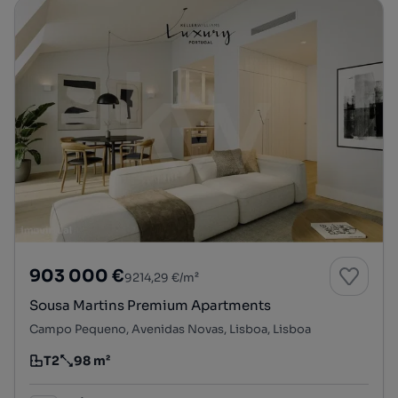
903 000 €
9214,29 €/m²
Sousa Martins Premium Apartments
Campo Pequeno, Avenidas Novas, Lisboa, Lisboa
T2
98 m²
Tipologia
Preço por metro quadrado