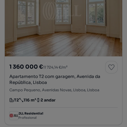
1 360 000 €
11 724,14 €/m²
Apartamento T2 com garagem, Avenida da
República, Lisboa
Campo Pequeno, Avenidas Novas, Lisboa, Lisboa
T2
116 m²
2 andar
Tipologia
Preço por metro quadrado
Andar
JLL Residential
Profissional