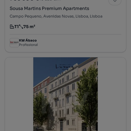
Sousa Martins Premium Apartments
Campo Pequeno, Avenidas Novas, Lisboa, Lisboa
T1
75 m²
Tipologia
Preço por metro quadrado
KW Ábaco
Profissional