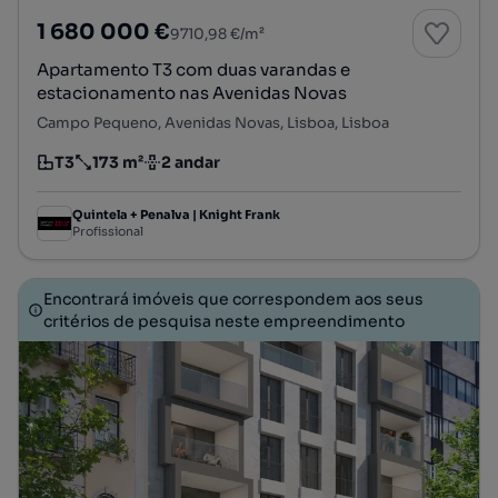
1 680 000 €
9710,98 €/m²
Apartamento T3 com duas varandas e
estacionamento nas Avenidas Novas
Campo Pequeno, Avenidas Novas, Lisboa, Lisboa
T3
173 m²
2 andar
Tipologia
Preço por metro quadrado
Andar
Quintela + Penalva | Knight Frank
Profissional
Encontrará imóveis que correspondem aos seus
critérios de pesquisa neste empreendimento