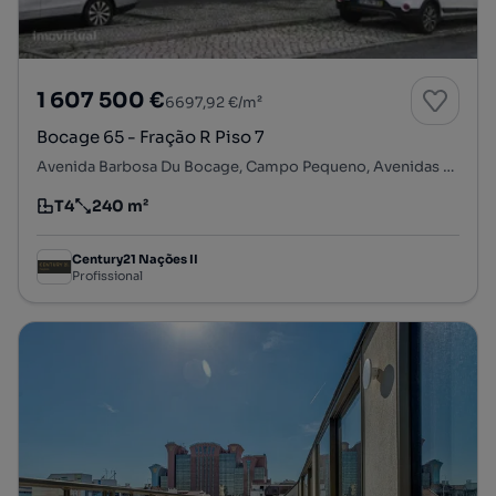
1 607 500 €
6697,92 €/m²
Bocage 65 - Fração R Piso 7
Avenida Barbosa Du Bocage, Campo Pequeno, Avenidas Novas, Lisboa, Lisboa
T4
240 m²
Tipologia
Preço por metro quadrado
Century21 Nações II
Profissional