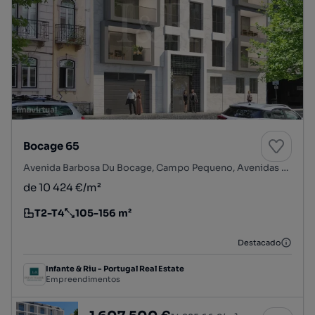
Bocage 65
Avenida Barbosa Du Bocage, Campo Pequeno, Avenidas Novas, Lisboa, Lisboa
de 10 424 €/m²
T2-T4
105-156 m²
Tipologia
Preço por metro quadrado
Destacado
Infante & Riu - Portugal Real Estate
Empreendimentos
Apartamento T2 com terraços e estacionamen