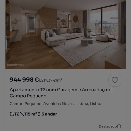
944 998 €
8217,37 €/m²
Apartamento T2 com Garagem e Arrecadação |
Campo Pequeno
Campo Pequeno, Avenidas Novas, Lisboa, Lisboa
T2
115 m²
5 andar
Tipologia
Preço por metro quadrado
Andar
Destacado