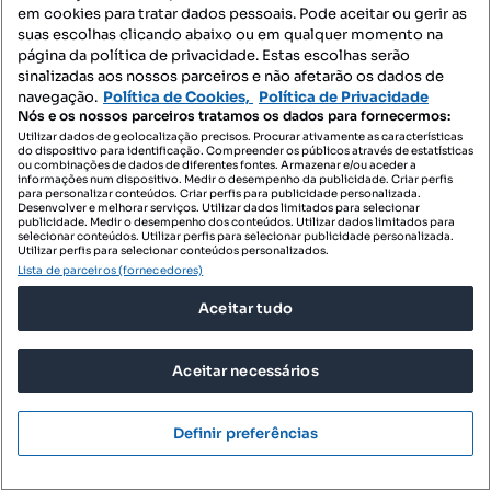
em cookies para tratar dados pessoais. Pode aceitar ou gerir as
suas escolhas clicando abaixo ou em qualquer momento na
página da política de privacidade. Estas escolhas serão
sinalizadas aos nossos parceiros e não afetarão os dados de
navegação.
Política de Cookies,
Política de Privacidade
Nós e os nossos parceiros tratamos os dados para fornecermos:
Utilizar dados de geolocalização precisos. Procurar ativamente as características
do dispositivo para identificação. Compreender os públicos através de estatísticas
ou combinações de dados de diferentes fontes. Armazenar e/ou aceder a
informações num dispositivo. Medir o desempenho da publicidade. Criar perfis
para personalizar conteúdos. Criar perfis para publicidade personalizada.
619 500 €
Desenvolver e melhorar serviços. Utilizar dados limitados para selecionar
10 155,74 €/m²
publicidade. Medir o desempenho dos conteúdos. Utilizar dados limitados para
selecionar conteúdos. Utilizar perfis para selecionar publicidade personalizada.
Sousa Martins Premium Apartments
Utilizar perfis para selecionar conteúdos personalizados.
Lista de parceiros (fornecedores)
Campo Pequeno, Avenidas Novas, Lisboa, Lisboa
Aceitar tudo
T1
61 m²
Tipologia
Preço por metro quadrado
KW Ábaco
Aceitar necessários
Profissional
Definir preferências