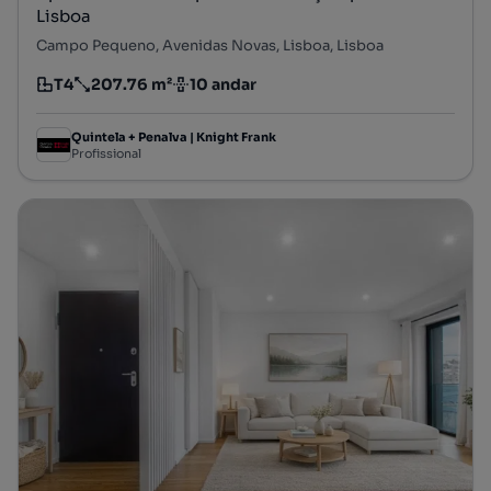
Lisboa
Campo Pequeno, Avenidas Novas, Lisboa, Lisboa
T4
207.76 m²
10 andar
Tipologia
Preço por metro quadrado
Andar
Quintela + Penalva | Knight Frank
Profissional