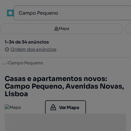
1
Mapa
Mapa
Filtros
Guardar pesquisa
2
1-34 de 34 anúncios
1-34 de 34 anúncios
Ordenar
Ordem dos anúncios
Ordem dos anúncios
...
Campo Pequeno
Casas e apartamentos novos:
Campo Pequeno, Avenidas Novas,
Lisboa
Ver Mapa