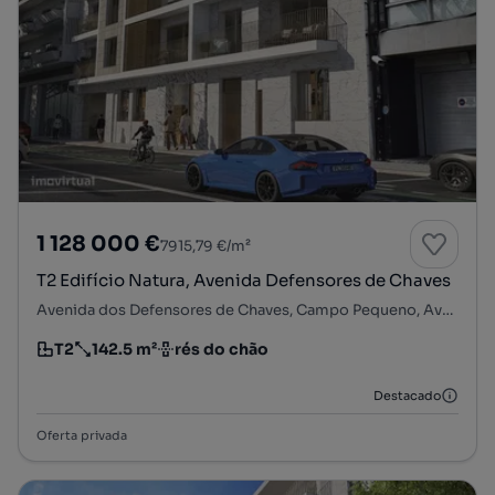
1 128 000 €
7915,79 €/m²
T2 Edifício Natura, Avenida Defensores de Chaves
Avenida dos Defensores de Chaves, Campo Pequeno, Avenidas Novas, Lisboa, Lisboa
T2
142.5 m²
rés do chão
Tipologia
Preço por metro quadrado
Andar
Destacado
Oferta privada