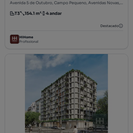
Avenida 5 de Outubro, Campo Pequeno, Avenidas Novas, Lisboa, Lisboa
T3
154.1 m²
4 andar
Tipologia
Preço por metro quadrado
Andar
Destacado
HiHome
Profissional