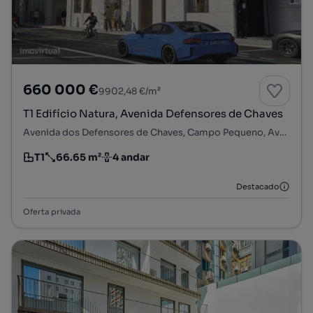
660 000 €
9902,48 €/m²
T1 Edifício Natura, Avenida Defensores de Chaves
Avenida dos Defensores de Chaves, Campo Pequeno, Avenidas Novas, Lisboa, Lisboa
T1
66.65 m²
4 andar
Tipologia
Preço por metro quadrado
Andar
Destacado
Oferta privada