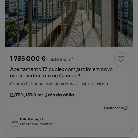
1 735 000 €
11 421,99 €/m²
Apartamento T3 duplex com jardim em novo
empreendimento no Campo Pe...
Campo Pequeno, Avenidas Novas, Lisboa, Lisboa
T3
151.9 m²
rés do chão
Tipologia
Preço por metro quadrado
Andar
Destacado
Dils Portugal
Empreendimentos