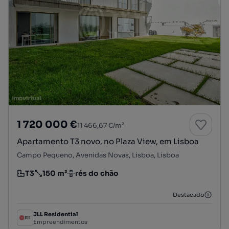
1 720 000 €
11 466,67 €/m²
Apartamento T3 novo, no Plaza View, em Lisboa
Campo Pequeno, Avenidas Novas, Lisboa, Lisboa
T3
150 m²
rés do chão
Tipologia
Preço por metro quadrado
Andar
Destacado
JLL Residential
Empreendimentos