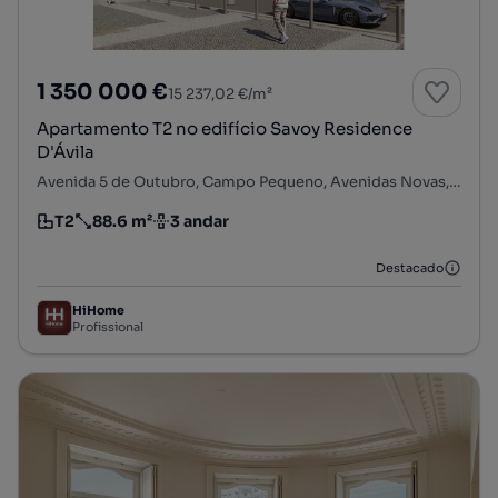
1 350 000 €
15 237,02 €/m²
Apartamento T2 no edifício Savoy Residence
D'Ávila
Avenida 5 de Outubro, Campo Pequeno, Avenidas Novas, Lisboa, Lisboa
T2
88.6 m²
3 andar
Tipologia
Preço por metro quadrado
Andar
Destacado
HiHome
Profissional