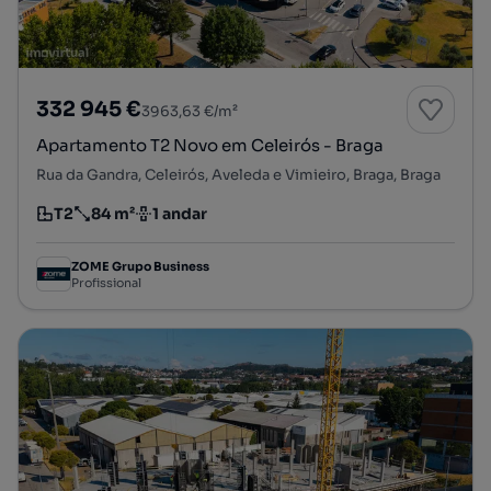
332 945 €
3963,63 €/m²
Apartamento T2 Novo em Celeirós - Braga
Rua da Gandra, Celeirós, Aveleda e Vimieiro, Braga, Braga
T2
84 m²
1 andar
Tipologia
Preço por metro quadrado
Andar
ZOME Grupo Business
Profissional