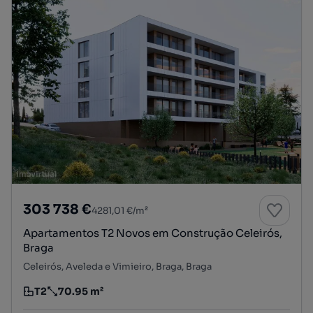
303 738 €
4281,01 €/m²
Apartamentos T2 Novos em Construção Celeirós,
Braga
Celeirós, Aveleda e Vimieiro, Braga, Braga
T2
70.95 m²
Tipologia
Preço por metro quadrado