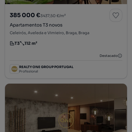
385 000 €
3437,50 €/m²
Apartamentos T3 novos
Celeirós, Aveleda e Vimieiro, Braga, Braga
T3
112 m²
Tipologia
Preço por metro quadrado
Destacado
REALTY ONE GROUP PORTUGAL
Profissional