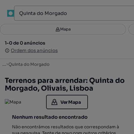
1
Mapa
Mapa
Filtros
Guardar pesquisa
3
1-0 de 0 anúncios
1-0 de 0 anúncios
Ordenar
Ordem dos anúncios
Ordem dos anúncios
...
Quinta do Morgado
Terrenos para arrendar: Quinta do
Morgado, Olivais, Lisboa
Ver Mapa
Nenhum resultado encontrado
Não encontrámos resultados que correspondam à
sua pesquisa. Tente de novo com outros critérios