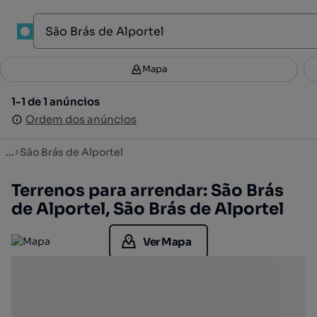
1
Mapa
Mapa
Filtros
Guardar pesquisa
3
1-1 de 1 anúncios
1-1 de 1 anúncios
Ordenar
Ordem dos anúncios
Ordem dos anúncios
...
São Brás de Alportel
Terrenos para arrendar: São Brás
de Alportel, São Brás de Alportel
Ver Mapa