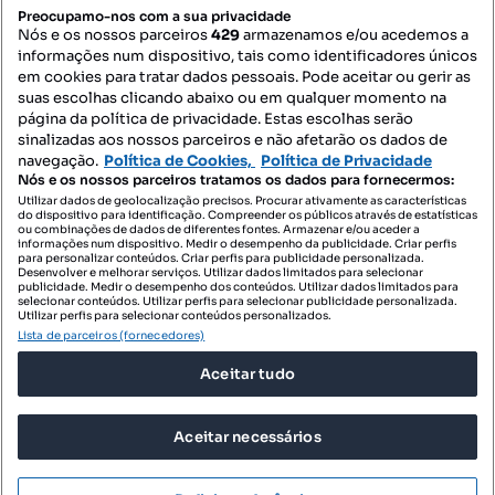
PORTAIS
Preocupamo-nos com a sua privacidade
Nós e os nossos parceiros
429
armazenamos e/ou acedemos a
informações num dispositivo, tais como identificadores únicos
Mapa do Site
em cookies para tratar dados pessoais. Pode aceitar ou gerir as
suas escolhas clicando abaixo ou em qualquer momento na
página da política de privacidade. Estas escolhas serão
sinalizadas aos nossos parceiros e não afetarão os dados de
Contacte-nos
navegação.
Política de Cookies,
Política de Privacidade
Nós e os nossos parceiros tratamos os dados para fornecermos:
Utilizar dados de geolocalização precisos. Procurar ativamente as características
do dispositivo para identificação. Compreender os públicos através de estatísticas
SIGA-NOS:
ou combinações de dados de diferentes fontes. Armazenar e/ou aceder a
informações num dispositivo. Medir o desempenho da publicidade. Criar perfis
para personalizar conteúdos. Criar perfis para publicidade personalizada.
Desenvolver e melhorar serviços. Utilizar dados limitados para selecionar
publicidade. Medir o desempenho dos conteúdos. Utilizar dados limitados para
selecionar conteúdos. Utilizar perfis para selecionar publicidade personalizada.
DESCARREGAR NA:
Utilizar perfis para selecionar conteúdos personalizados.
Lista de parceiros (fornecedores)
Aceitar tudo
Aceitar necessários
© 2026 Imovirtual.com, OLX Portugal, S.A.
TERMOS DE UTILIZAÇÃO