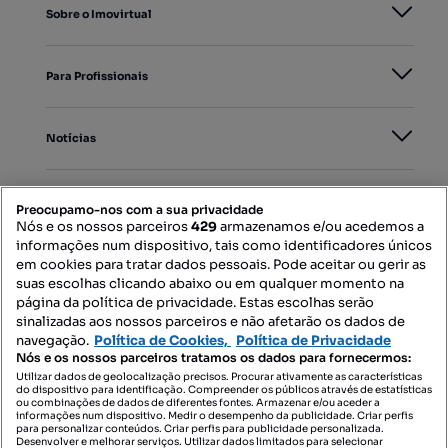
Sobre o Imovirtual
Para Profissionais
Notícias
PORTAIS
Preocupamo-nos com a sua privacidade
Nós e os nossos parceiros
429
armazenamos e/ou acedemos a
informações num dispositivo, tais como identificadores únicos
Mapa do Site
em cookies para tratar dados pessoais. Pode aceitar ou gerir as
suas escolhas clicando abaixo ou em qualquer momento na
página da política de privacidade. Estas escolhas serão
sinalizadas aos nossos parceiros e não afetarão os dados de
Contacte-nos
navegação.
Política de Cookies,
Política de Privacidade
Nós e os nossos parceiros tratamos os dados para fornecermos:
Utilizar dados de geolocalização precisos. Procurar ativamente as características
do dispositivo para identificação. Compreender os públicos através de estatísticas
SIGA-NOS:
ou combinações de dados de diferentes fontes. Armazenar e/ou aceder a
informações num dispositivo. Medir o desempenho da publicidade. Criar perfis
para personalizar conteúdos. Criar perfis para publicidade personalizada.
Desenvolver e melhorar serviços. Utilizar dados limitados para selecionar