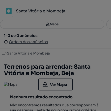
1
Mapa
Mapa
Filtros
Guardar pesquisa
3
1-0 de 0 anúncios
1-0 de 0 anúncios
Ordenar
Ordem dos anúncios
Ordem dos anúncios
...
Santa Vitória e Mombeja
Terrenos para arrendar: Santa
Vitória e Mombeja, Beja
Ver Mapa
Nenhum resultado encontrado
Não encontrámos resultados que correspondam à
sua pesquisa. Tente de novo com outros critérios