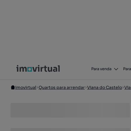
Para venda
Para
Imovirtual
Quartos para arrendar
Viana do Castelo
Via