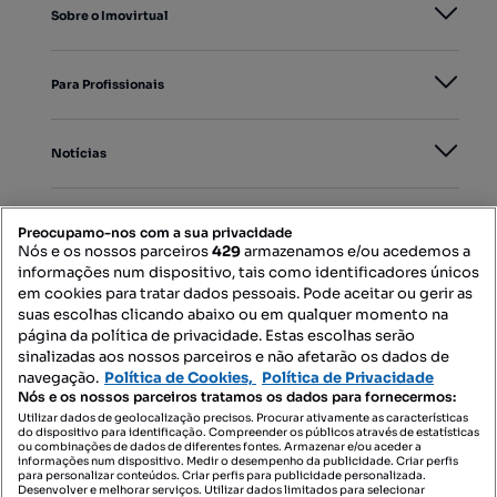
Sobre o Imovirtual
Para Profissionais
Notícias
PORTAIS
Preocupamo-nos com a sua privacidade
Nós e os nossos parceiros
429
armazenamos e/ou acedemos a
informações num dispositivo, tais como identificadores únicos
Mapa do Site
em cookies para tratar dados pessoais. Pode aceitar ou gerir as
suas escolhas clicando abaixo ou em qualquer momento na
página da política de privacidade. Estas escolhas serão
sinalizadas aos nossos parceiros e não afetarão os dados de
Contacte-nos
navegação.
Política de Cookies,
Política de Privacidade
Nós e os nossos parceiros tratamos os dados para fornecermos:
Utilizar dados de geolocalização precisos. Procurar ativamente as características
do dispositivo para identificação. Compreender os públicos através de estatísticas
SIGA-NOS:
ou combinações de dados de diferentes fontes. Armazenar e/ou aceder a
informações num dispositivo. Medir o desempenho da publicidade. Criar perfis
para personalizar conteúdos. Criar perfis para publicidade personalizada.
Desenvolver e melhorar serviços. Utilizar dados limitados para selecionar