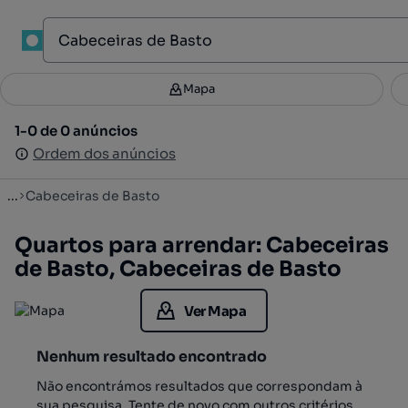
1
Mapa
Mapa
Filtros
Guardar pesquisa
3
1-0 de 0 anúncios
1-0 de 0 anúncios
Ordenar
Ordem dos anúncios
Ordem dos anúncios
...
Cabeceiras de Basto
Quartos para arrendar: Cabeceiras
de Basto, Cabeceiras de Basto
Ver Mapa
Nenhum resultado encontrado
Não encontrámos resultados que correspondam à
sua pesquisa. Tente de novo com outros critérios