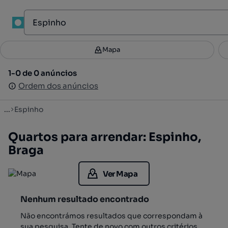
1
Mapa
Mapa
Filtros
Guardar pesquisa
3
1-0 de 0 anúncios
1-0 de 0 anúncios
Ordenar
Ordem dos anúncios
Ordem dos anúncios
...
Espinho
Quartos para arrendar: Espinho,
Braga
Ver Mapa
Nenhum resultado encontrado
Não encontrámos resultados que correspondam à
sua pesquisa. Tente de novo com outros critérios