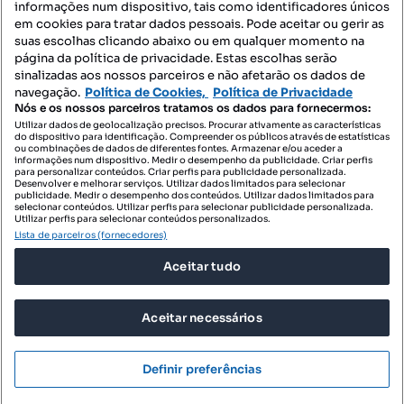
informações num dispositivo, tais como identificadores únicos
Mapa do Site
em cookies para tratar dados pessoais. Pode aceitar ou gerir as
suas escolhas clicando abaixo ou em qualquer momento na
página da política de privacidade. Estas escolhas serão
sinalizadas aos nossos parceiros e não afetarão os dados de
Contacte-nos
navegação.
Política de Cookies,
Política de Privacidade
Nós e os nossos parceiros tratamos os dados para fornecermos:
Utilizar dados de geolocalização precisos. Procurar ativamente as características
do dispositivo para identificação. Compreender os públicos através de estatísticas
SIGA-NOS:
ou combinações de dados de diferentes fontes. Armazenar e/ou aceder a
informações num dispositivo. Medir o desempenho da publicidade. Criar perfis
para personalizar conteúdos. Criar perfis para publicidade personalizada.
Desenvolver e melhorar serviços. Utilizar dados limitados para selecionar
publicidade. Medir o desempenho dos conteúdos. Utilizar dados limitados para
selecionar conteúdos. Utilizar perfis para selecionar publicidade personalizada.
DESCARREGAR NA:
Utilizar perfis para selecionar conteúdos personalizados.
Lista de parceiros (fornecedores)
Aceitar tudo
Aceitar necessários
© 2026 Imovirtual.com, OLX Portugal, S.A.
TERMOS DE UTILIZAÇÃO
Definir preferências
POLÍTICA DE PRIVACIDADE
CONFIGURAÇÕES DE PRIVACIDADE