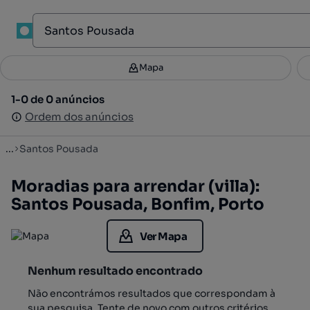
1
Mapa
Mapa
Filtros
Guardar pesquisa
4
1-0 de 0 anúncios
1-0 de 0 anúncios
Ordenar
Ordem dos anúncios
Ordem dos anúncios
...
Santos Pousada
Moradias para arrendar (villa):
Santos Pousada, Bonfim, Porto
Ver Mapa
Nenhum resultado encontrado
Não encontrámos resultados que correspondam à
sua pesquisa. Tente de novo com outros critérios