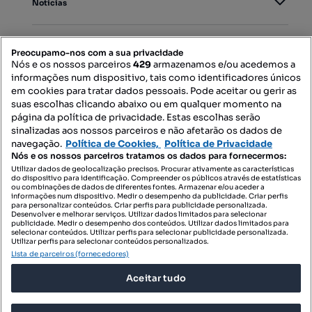
Notícias
PORTAIS
Preocupamo-nos com a sua privacidade
Nós e os nossos parceiros
429
armazenamos e/ou acedemos a
informações num dispositivo, tais como identificadores únicos
Mapa do Site
em cookies para tratar dados pessoais. Pode aceitar ou gerir as
suas escolhas clicando abaixo ou em qualquer momento na
página da política de privacidade. Estas escolhas serão
sinalizadas aos nossos parceiros e não afetarão os dados de
Contacte-nos
navegação.
Política de Cookies,
Política de Privacidade
Nós e os nossos parceiros tratamos os dados para fornecermos:
Utilizar dados de geolocalização precisos. Procurar ativamente as características
do dispositivo para identificação. Compreender os públicos através de estatísticas
SIGA-NOS:
ou combinações de dados de diferentes fontes. Armazenar e/ou aceder a
informações num dispositivo. Medir o desempenho da publicidade. Criar perfis
para personalizar conteúdos. Criar perfis para publicidade personalizada.
Desenvolver e melhorar serviços. Utilizar dados limitados para selecionar
publicidade. Medir o desempenho dos conteúdos. Utilizar dados limitados para
selecionar conteúdos. Utilizar perfis para selecionar publicidade personalizada.
DESCARREGAR NA:
Utilizar perfis para selecionar conteúdos personalizados.
Lista de parceiros (fornecedores)
Aceitar tudo