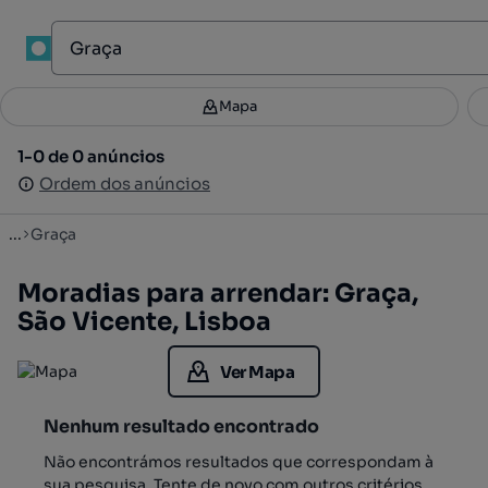
1
Mapa
Mapa
Filtros
Guardar pesquisa
3
1-0 de 0 anúncios
1-0 de 0 anúncios
Ordenar
Ordem dos anúncios
Ordem dos anúncios
...
Graça
Moradias para arrendar: Graça,
São Vicente, Lisboa
Ver Mapa
Nenhum resultado encontrado
Não encontrámos resultados que correspondam à
sua pesquisa. Tente de novo com outros critérios