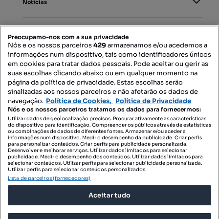
Notícias
PORTAIS
Preocupamo-nos com a sua privacidade
Nós e os nossos parceiros
429
armazenamos e/ou acedemos a
informações num dispositivo, tais como identificadores únicos
Mapa do Site
em cookies para tratar dados pessoais. Pode aceitar ou gerir as
suas escolhas clicando abaixo ou em qualquer momento na
página da política de privacidade. Estas escolhas serão
sinalizadas aos nossos parceiros e não afetarão os dados de
Contacte-nos
navegação.
Política de Cookies,
Política de Privacidade
Nós e os nossos parceiros tratamos os dados para fornecermos:
Utilizar dados de geolocalização precisos. Procurar ativamente as características
do dispositivo para identificação. Compreender os públicos através de estatísticas
SIGA-NOS:
ou combinações de dados de diferentes fontes. Armazenar e/ou aceder a
informações num dispositivo. Medir o desempenho da publicidade. Criar perfis
para personalizar conteúdos. Criar perfis para publicidade personalizada.
Desenvolver e melhorar serviços. Utilizar dados limitados para selecionar
publicidade. Medir o desempenho dos conteúdos. Utilizar dados limitados para
selecionar conteúdos. Utilizar perfis para selecionar publicidade personalizada.
DESCARREGAR NA:
Utilizar perfis para selecionar conteúdos personalizados.
Lista de parceiros (fornecedores)
Aceitar tudo