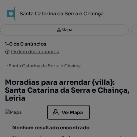
1
Mapa
Mapa
Filtros
Guardar pesquisa
4
1-0 de 0 anúncios
1-0 de 0 anúncios
Ordenar
Ordem dos anúncios
Ordem dos anúncios
...
Santa Catarina da Serra e Chainça
Moradias para arrendar (villa):
Santa Catarina da Serra e Chainça,
Leiria
Ver Mapa
Nenhum resultado encontrado