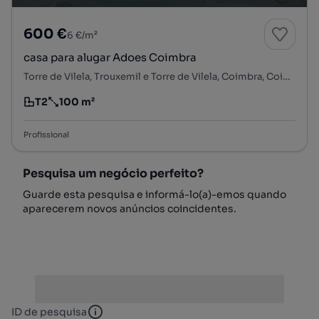
600 €
6 €/m²
casa para alugar Adoes Coimbra
Torre de Vilela, Trouxemil e Torre de Vilela, Coimbra, Coimbra
T2
100 m²
Tipologia
Preço por metro quadrado
Profissional
Pesquisa um negócio perfeito?
Guarde esta pesquisa e informá-lo(a)-emos quando
aparecerem novos anúncios coincidentes.
ID de pesquisa
ID de pesquisa