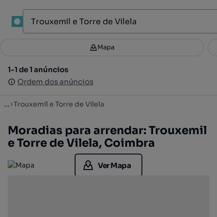
1
Mapa
Mapa
Filtros
Guardar pesquisa
3
1-1 de 1 anúncios
1-1 de 1 anúncios
Ordenar
Ordem dos anúncios
Ordem dos anúncios
...
Trouxemil e Torre de Vilela
Moradias para arrendar: Trouxemil
e Torre de Vilela, Coimbra
Ver Mapa