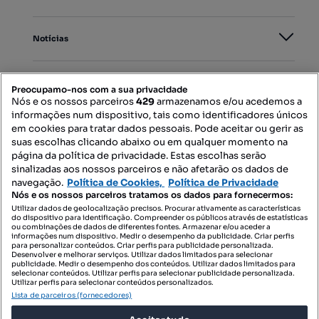
Notícias
PORTAIS
Preocupamo-nos com a sua privacidade
Nós e os nossos parceiros
429
armazenamos e/ou acedemos a
informações num dispositivo, tais como identificadores únicos
Mapa do Site
em cookies para tratar dados pessoais. Pode aceitar ou gerir as
suas escolhas clicando abaixo ou em qualquer momento na
página da política de privacidade. Estas escolhas serão
sinalizadas aos nossos parceiros e não afetarão os dados de
Contacte-nos
navegação.
Política de Cookies,
Política de Privacidade
Nós e os nossos parceiros tratamos os dados para fornecermos:
Utilizar dados de geolocalização precisos. Procurar ativamente as características
do dispositivo para identificação. Compreender os públicos através de estatísticas
SIGA-NOS:
ou combinações de dados de diferentes fontes. Armazenar e/ou aceder a
informações num dispositivo. Medir o desempenho da publicidade. Criar perfis
para personalizar conteúdos. Criar perfis para publicidade personalizada.
Desenvolver e melhorar serviços. Utilizar dados limitados para selecionar
publicidade. Medir o desempenho dos conteúdos. Utilizar dados limitados para
selecionar conteúdos. Utilizar perfis para selecionar publicidade personalizada.
DESCARREGAR NA:
Utilizar perfis para selecionar conteúdos personalizados.
Lista de parceiros (fornecedores)