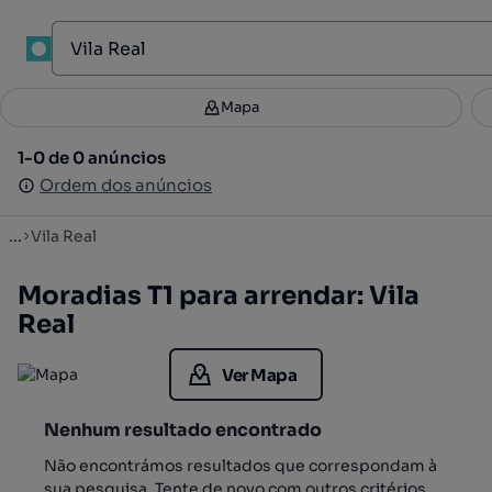
1
Mapa
Mapa
Filtros
Guardar pesquisa
4
1-0 de 0 anúncios
1-0 de 0 anúncios
Ordenar
Ordem dos anúncios
Ordem dos anúncios
...
Vila Real
Moradias T1 para arrendar: Vila
Real
Ver Mapa
Nenhum resultado encontrado
Não encontrámos resultados que correspondam à
sua pesquisa. Tente de novo com outros critérios