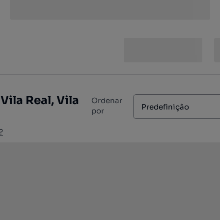
ila Real, Vila
Ordenar
Predefinição
por
?