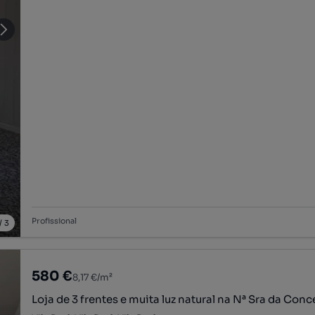
Profissional
/
3
580 €
8,17 €/m²
Loja de 3 frentes e muita luz natural na Nª Sra da Con