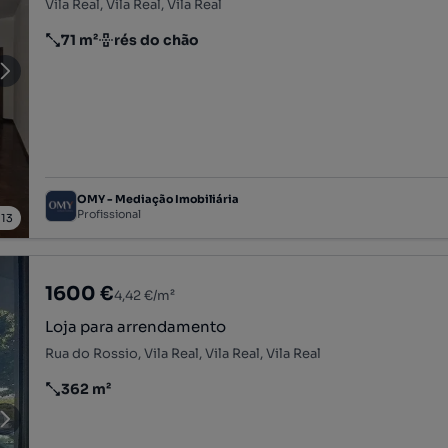
Vila Real, Vila Real, Vila Real
71 m²
rés do chão
Preço por metro quadrado
Andar
OMY - Mediação Imobiliária
Profissional
/
13
1600 €
4,42 €/m²
Loja para arrendamento
Rua do Rossio, Vila Real, Vila Real, Vila Real
362 m²
Preço por metro quadrado