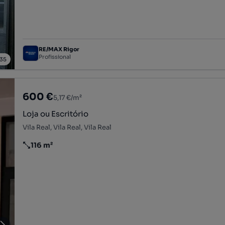
RE/MAX Rigor
Profissional
35
600 €
5,17 €/m²
Loja ou Escritório
Vila Real, Vila Real, Vila Real
116 m²
Preço por metro quadrado