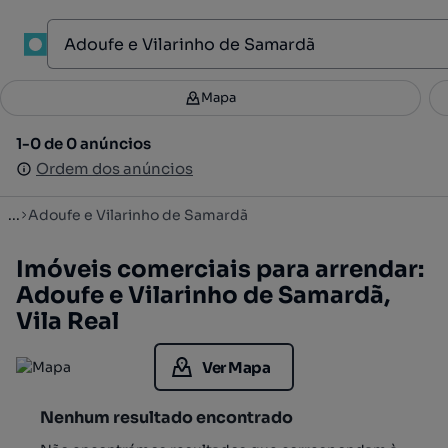
1
Mapa
Mapa
Filtros
Guardar pesquisa
3
1-0 de 0 anúncios
1-0 de 0 anúncios
Ordenar
Ordem dos anúncios
Ordem dos anúncios
...
Adoufe e Vilarinho de Samardã
Imóveis comerciais para arrendar:
Adoufe e Vilarinho de Samardã,
Vila Real
Ver Mapa
Nenhum resultado encontrado