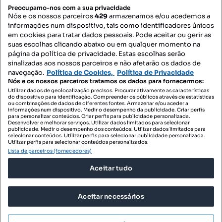
PORTAIS
Preocupamo-nos com a sua privacidade
Nós e os nossos parceiros
429
armazenamos e/ou acedemos a
informações num dispositivo, tais como identificadores únicos
Mapa do Site
em cookies para tratar dados pessoais. Pode aceitar ou gerir as
suas escolhas clicando abaixo ou em qualquer momento na
página da política de privacidade. Estas escolhas serão
sinalizadas aos nossos parceiros e não afetarão os dados de
Contacte-nos
navegação.
Política de Cookies,
Política de Privacidade
Nós e os nossos parceiros tratamos os dados para fornecermos:
Utilizar dados de geolocalização precisos. Procurar ativamente as características
do dispositivo para identificação. Compreender os públicos através de estatísticas
SIGA-NOS:
ou combinações de dados de diferentes fontes. Armazenar e/ou aceder a
informações num dispositivo. Medir o desempenho da publicidade. Criar perfis
para personalizar conteúdos. Criar perfis para publicidade personalizada.
Desenvolver e melhorar serviços. Utilizar dados limitados para selecionar
publicidade. Medir o desempenho dos conteúdos. Utilizar dados limitados para
selecionar conteúdos. Utilizar perfis para selecionar publicidade personalizada.
DESCARREGAR NA:
Utilizar perfis para selecionar conteúdos personalizados.
Lista de parceiros (fornecedores)
Aceitar tudo
Aceitar necessários
© 2026 Imovirtual.com, OLX Portugal, S.A.
TERMOS DE UTILIZAÇÃO