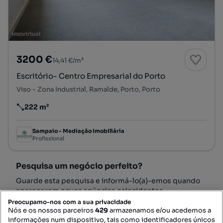
3200 €
14,41 €/m²
Escritório- Centro Empresarial do Porto
Viso - Zona Industrial, Ramalde, Porto, Porto
222 m²
Preço por metro quadrado
Sampaio - Mediação Imobiliária
Profissional
Pesquisa um negócio perfeito?
Guarde esta pesquisa e informá-lo(a)-emos quando
aparecerem novos anúncios coincidentes.
Preocupamo-nos com a sua privacidade
Nós e os nossos parceiros
429
armazenamos e/ou acedemos a
informações num dispositivo, tais como identificadores únicos