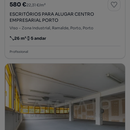
580 €
22,31 €/m²
ESCRITÓRIOS PARA ALUGAR CENTRO
EMPRESARIAL PORTO
Viso - Zona Industrial, Ramalde, Porto, Porto
26 m²
5 andar
Preço por metro quadrado
Andar
Profissional