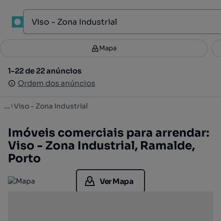
1
Mapa
Mapa
Filtros
Guardar pesquisa
3
1-22 de 22 anúncios
1-22 de 22 anúncios
Ordenar
Ordem dos anúncios
Ordem dos anúncios
...
Viso - Zona Industrial
Imóveis comerciais para arrendar:
Viso - Zona Industrial, Ramalde,
Porto
Ver Mapa