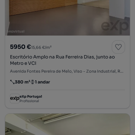
5950 €
15,66 €/m²
Escritório Amplo na Rua Ferreira Dias, junto ao
Metro e VCI
Avenida Fontes Pereira de Melo, Viso - Zona Industrial, Ramalde, Porto, Porto
380 m²
1 andar
Preço por metro quadrado
Andar
eXp Portugal
Profissional