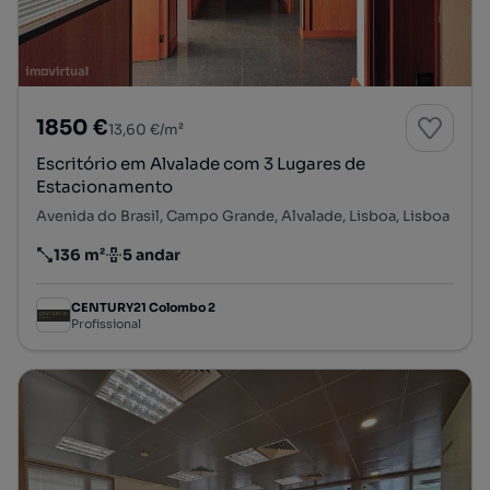
1850 €
13,60 €/m²
Escritório em Alvalade com 3 Lugares de
Estacionamento
Avenida do Brasil, Campo Grande, Alvalade, Lisboa, Lisboa
136 m²
5 andar
Preço por metro quadrado
Andar
CENTURY21 Colombo 2
Profissional