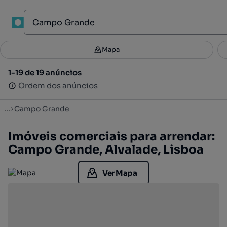
1
Mapa
Mapa
Filtros
Guardar pesquisa
3
1-19 de 19 anúncios
1-19 de 19 anúncios
Ordenar
Ordem dos anúncios
Ordem dos anúncios
...
Campo Grande
Imóveis comerciais para arrendar:
Campo Grande, Alvalade, Lisboa
Ver Mapa