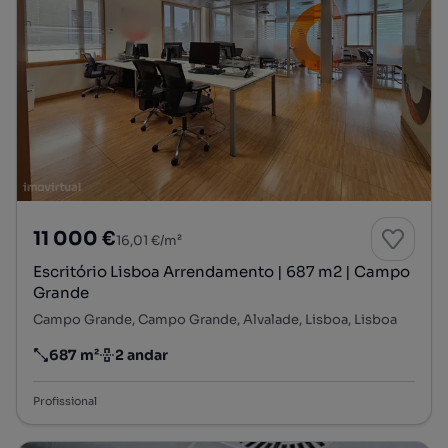
11 000 €
16,01 €/m²
Escritório Lisboa Arrendamento | 687 m2 | Campo
Grande
Campo Grande, Campo Grande, Alvalade, Lisboa, Lisboa
687 m²
2 andar
Preço por metro quadrado
Andar
Profissional