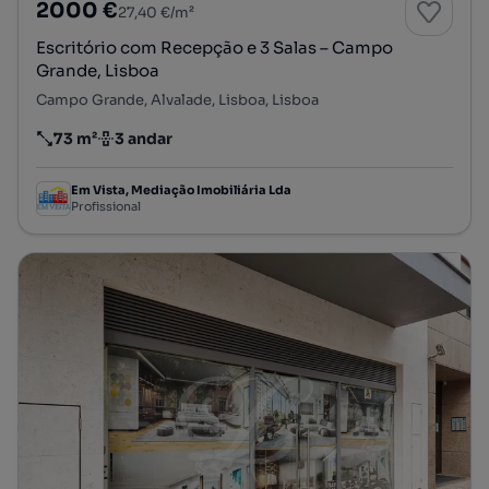
2000 €
27,40 €/m²
Escritório com Recepção e 3 Salas – Campo
Grande, Lisboa
Campo Grande, Alvalade, Lisboa, Lisboa
73 m²
3 andar
Preço por metro quadrado
Andar
Em Vista, Mediação Imobiliária Lda
Profissional