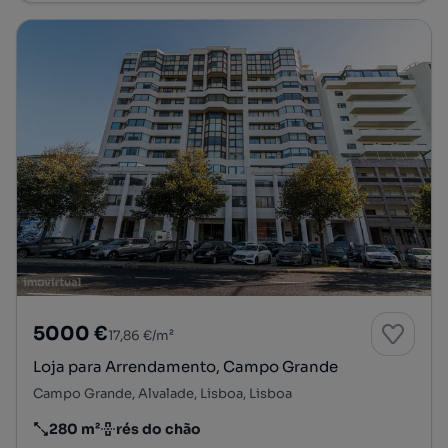
5000 €
17,86 €/m²
Loja para Arrendamento, Campo Grande
Campo Grande, Alvalade, Lisboa, Lisboa
280 m²
rés do chão
Preço por metro quadrado
Andar