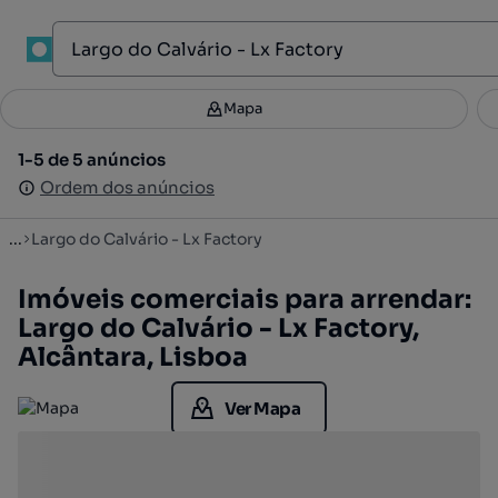
1
Mapa
Mapa
Filtros
Guardar pesquisa
3
1-5 de 5 anúncios
1-5 de 5 anúncios
Ordenar
Ordem dos anúncios
Ordem dos anúncios
...
Largo do Calvário - Lx Factory
Imóveis comerciais para arrendar:
Largo do Calvário - Lx Factory,
Alcântara, Lisboa
Ver Mapa