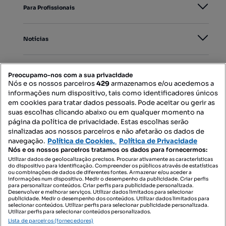
Para Profissionais
Notícias
PORTAIS
Preocupamo-nos com a sua privacidade
Nós e os nossos parceiros
429
armazenamos e/ou acedemos a
informações num dispositivo, tais como identificadores únicos
Mapa do Site
em cookies para tratar dados pessoais. Pode aceitar ou gerir as
suas escolhas clicando abaixo ou em qualquer momento na
página da política de privacidade. Estas escolhas serão
sinalizadas aos nossos parceiros e não afetarão os dados de
Contacte-nos
navegação.
Política de Cookies,
Política de Privacidade
Nós e os nossos parceiros tratamos os dados para fornecermos:
Utilizar dados de geolocalização precisos. Procurar ativamente as características
do dispositivo para identificação. Compreender os públicos através de estatísticas
SIGA-NOS:
ou combinações de dados de diferentes fontes. Armazenar e/ou aceder a
informações num dispositivo. Medir o desempenho da publicidade. Criar perfis
para personalizar conteúdos. Criar perfis para publicidade personalizada.
Desenvolver e melhorar serviços. Utilizar dados limitados para selecionar
publicidade. Medir o desempenho dos conteúdos. Utilizar dados limitados para
selecionar conteúdos. Utilizar perfis para selecionar publicidade personalizada.
DESCARREGAR NA:
Utilizar perfis para selecionar conteúdos personalizados.
Lista de parceiros (fornecedores)