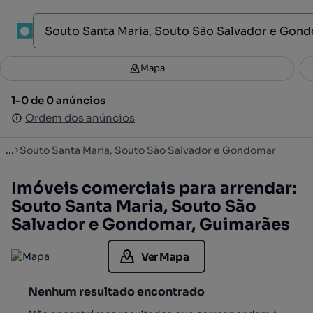
1
Mapa
Mapa
Filtros
Guardar pesquisa
3
1-0 de 0 anúncios
1-0 de 0 anúncios
Ordenar
Ordem dos anúncios
Ordem dos anúncios
...
Souto Santa Maria, Souto São Salvador e Gondomar
Imóveis comerciais para arrendar:
Souto Santa Maria, Souto São
Salvador e Gondomar, Guimarães
Ver Mapa
Nenhum resultado encontrado