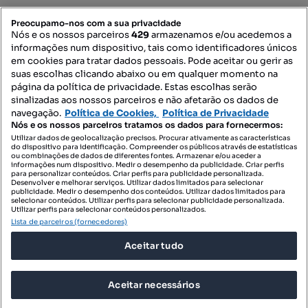
PORTAIS
Preocupamo-nos com a sua privacidade
Nós e os nossos parceiros
429
armazenamos e/ou acedemos a
informações num dispositivo, tais como identificadores únicos
Mapa do Site
em cookies para tratar dados pessoais. Pode aceitar ou gerir as
suas escolhas clicando abaixo ou em qualquer momento na
página da política de privacidade. Estas escolhas serão
sinalizadas aos nossos parceiros e não afetarão os dados de
Contacte-nos
navegação.
Política de Cookies,
Política de Privacidade
Nós e os nossos parceiros tratamos os dados para fornecermos:
Utilizar dados de geolocalização precisos. Procurar ativamente as características
do dispositivo para identificação. Compreender os públicos através de estatísticas
SIGA-NOS:
ou combinações de dados de diferentes fontes. Armazenar e/ou aceder a
informações num dispositivo. Medir o desempenho da publicidade. Criar perfis
para personalizar conteúdos. Criar perfis para publicidade personalizada.
Desenvolver e melhorar serviços. Utilizar dados limitados para selecionar
publicidade. Medir o desempenho dos conteúdos. Utilizar dados limitados para
selecionar conteúdos. Utilizar perfis para selecionar publicidade personalizada.
DESCARREGAR NA:
Utilizar perfis para selecionar conteúdos personalizados.
Lista de parceiros (fornecedores)
Aceitar tudo
Aceitar necessários
© 2026 Imovirtual.com, OLX Portugal, S.A.