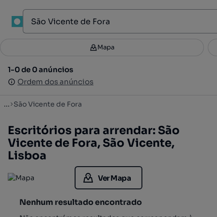
1
Mapa
Mapa
Filtros
Guardar pesquisa
4
1-0 de 0 anúncios
1-0 de 0 anúncios
Ordenar
Ordem dos anúncios
Ordem dos anúncios
...
São Vicente de Fora
Escritórios para arrendar: São
Vicente de Fora, São Vicente,
Lisboa
Ver Mapa
Nenhum resultado encontrado