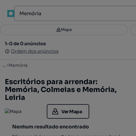
1
Mapa
Mapa
Filtros
Guardar pesquisa
4
1-0 de 0 anúncios
1-0 de 0 anúncios
Ordenar
Ordem dos anúncios
Ordem dos anúncios
...
Memória
Escritórios para arrendar:
Memória, Colmeias e Memória,
Leiria
Ver Mapa
Nenhum resultado encontrado