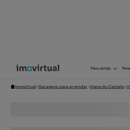
Para venda
Para
Imovirtual
Garagens para arrendar
Viana do Castelo
V