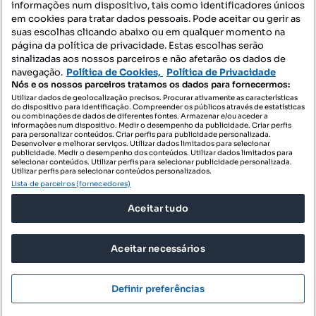
informações num dispositivo, tais como identificadores únicos
Mapa do Site
em cookies para tratar dados pessoais. Pode aceitar ou gerir as
suas escolhas clicando abaixo ou em qualquer momento na
página da política de privacidade. Estas escolhas serão
sinalizadas aos nossos parceiros e não afetarão os dados de
Contacte-nos
navegação.
Política de Cookies,
Política de Privacidade
Nós e os nossos parceiros tratamos os dados para fornecermos:
Utilizar dados de geolocalização precisos. Procurar ativamente as características
do dispositivo para identificação. Compreender os públicos através de estatísticas
SIGA-NOS:
ou combinações de dados de diferentes fontes. Armazenar e/ou aceder a
informações num dispositivo. Medir o desempenho da publicidade. Criar perfis
para personalizar conteúdos. Criar perfis para publicidade personalizada.
Desenvolver e melhorar serviços. Utilizar dados limitados para selecionar
publicidade. Medir o desempenho dos conteúdos. Utilizar dados limitados para
selecionar conteúdos. Utilizar perfis para selecionar publicidade personalizada.
DESCARREGAR NA:
Utilizar perfis para selecionar conteúdos personalizados.
Lista de parceiros (fornecedores)
Aceitar tudo
Aceitar necessários
© 2026 Imovirtual.com, OLX Portugal, S.A.
TERMOS DE UTILIZAÇÃO
Definir preferências
POLÍTICA DE PRIVACIDADE
CONFIGURAÇÕES DE PRIVACIDADE