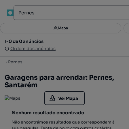
1
Mapa
Mapa
Filtros
Guardar pesquisa
3
1-0 de 0 anúncios
1-0 de 0 anúncios
Ordenar
Ordem dos anúncios
Ordem dos anúncios
...
Pernes
Garagens para arrendar: Pernes,
Santarém
Ver Mapa
Nenhum resultado encontrado
Não encontrámos resultados que correspondam à
sua pesquisa. Tente de novo com outros critérios