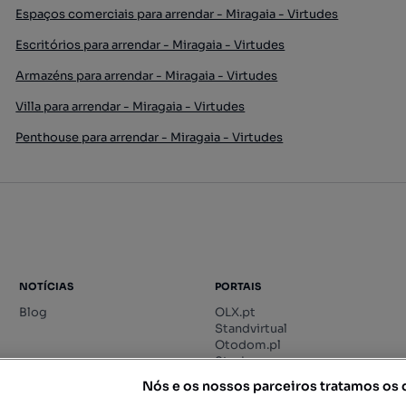
Espaços comerciais para arrendar - Miragaia - Virtudes
Escritórios para arrendar - Miragaia - Virtudes
Armazéns para arrendar - Miragaia - Virtudes
Villa para arrendar - Miragaia - Virtudes
Penthouse para arrendar - Miragaia - Virtudes
NOTÍCIAS
PORTAIS
Blog
OLX.pt
Standvirtual
Otodom.pl
Storia.ro
Nós e os nossos parceiros tratamos os