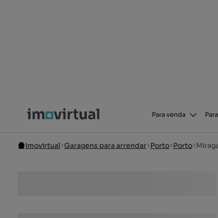
Para venda
Para
Imovirtual
Garagens para arrendar
Porto
Porto
Miraga