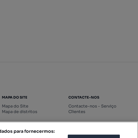
MAPA DO SITE
CONTACTE-NOS
Mapa do Site
Contacte-nos - Serviço
Mapa de distritos
Clientes
 dados para fornecermos: