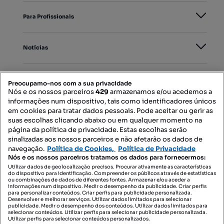
Para Profissionais
Notícias
PORTAIS
Preocupamo-nos com a sua privacidade
Nós e os nossos parceiros
429
armazenamos e/ou acedemos a
informações num dispositivo, tais como identificadores únicos
Mapa do Site
em cookies para tratar dados pessoais. Pode aceitar ou gerir as
suas escolhas clicando abaixo ou em qualquer momento na
página da política de privacidade. Estas escolhas serão
sinalizadas aos nossos parceiros e não afetarão os dados de
Contacte-nos
navegação.
Política de Cookies,
Política de Privacidade
Nós e os nossos parceiros tratamos os dados para fornecermos:
Utilizar dados de geolocalização precisos. Procurar ativamente as características
do dispositivo para identificação. Compreender os públicos através de estatísticas
SIGA-NOS:
ou combinações de dados de diferentes fontes. Armazenar e/ou aceder a
informações num dispositivo. Medir o desempenho da publicidade. Criar perfis
para personalizar conteúdos. Criar perfis para publicidade personalizada.
Desenvolver e melhorar serviços. Utilizar dados limitados para selecionar
publicidade. Medir o desempenho dos conteúdos. Utilizar dados limitados para
selecionar conteúdos. Utilizar perfis para selecionar publicidade personalizada.
DESCARREGAR NA:
Utilizar perfis para selecionar conteúdos personalizados.