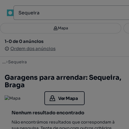
1
Mapa
Mapa
Filtros
Guardar pesquisa
3
1-0 de 0 anúncios
1-0 de 0 anúncios
Ordenar
Ordem dos anúncios
Ordem dos anúncios
...
Sequeira
Garagens para arrendar: Sequeira,
Braga
Ver Mapa
Nenhum resultado encontrado
Não encontrámos resultados que correspondam à
sua pesquisa. Tente de novo com outros critérios