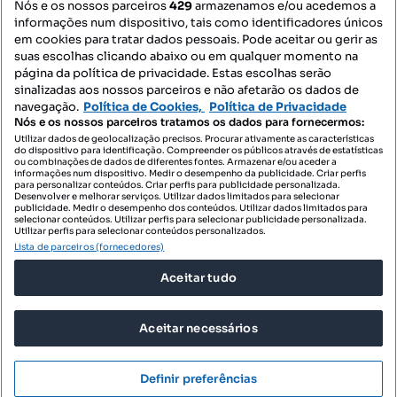
Nós e os nossos parceiros
429
armazenamos e/ou acedemos a
informações num dispositivo, tais como identificadores únicos
Mapa do Site
em cookies para tratar dados pessoais. Pode aceitar ou gerir as
suas escolhas clicando abaixo ou em qualquer momento na
página da política de privacidade. Estas escolhas serão
sinalizadas aos nossos parceiros e não afetarão os dados de
Contacte-nos
navegação.
Política de Cookies,
Política de Privacidade
Nós e os nossos parceiros tratamos os dados para fornecermos:
Utilizar dados de geolocalização precisos. Procurar ativamente as características
do dispositivo para identificação. Compreender os públicos através de estatísticas
SIGA-NOS:
ou combinações de dados de diferentes fontes. Armazenar e/ou aceder a
informações num dispositivo. Medir o desempenho da publicidade. Criar perfis
para personalizar conteúdos. Criar perfis para publicidade personalizada.
Desenvolver e melhorar serviços. Utilizar dados limitados para selecionar
publicidade. Medir o desempenho dos conteúdos. Utilizar dados limitados para
selecionar conteúdos. Utilizar perfis para selecionar publicidade personalizada.
DESCARREGAR NA:
Utilizar perfis para selecionar conteúdos personalizados.
Lista de parceiros (fornecedores)
Aceitar tudo
Aceitar necessários
© 2026 Imovirtual.com, OLX Portugal, S.A.
TERMOS DE UTILIZAÇÃO
Definir preferências
POLÍTICA DE PRIVACIDADE
CONFIGURAÇÕES DE PRIVACIDADE