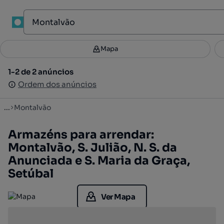
1
Mapa
Mapa
Filtros
Guardar pesquisa
3
1-2 de 2 anúncios
1-2 de 2 anúncios
Ordenar
Ordem dos anúncios
Ordem dos anúncios
...
Montalvão
Armazéns para arrendar:
Montalvão, S. Julião, N. S. da
Anunciada e S. Maria da Graça,
Setúbal
Ver Mapa