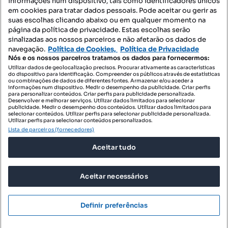
informações num dispositivo, tais como identificadores únicos
Mapa do Site
em cookies para tratar dados pessoais. Pode aceitar ou gerir as
suas escolhas clicando abaixo ou em qualquer momento na
página da política de privacidade. Estas escolhas serão
sinalizadas aos nossos parceiros e não afetarão os dados de
Contacte-nos
navegação.
Política de Cookies,
Política de Privacidade
Nós e os nossos parceiros tratamos os dados para fornecermos:
Utilizar dados de geolocalização precisos. Procurar ativamente as características
do dispositivo para identificação. Compreender os públicos através de estatísticas
SIGA-NOS:
ou combinações de dados de diferentes fontes. Armazenar e/ou aceder a
informações num dispositivo. Medir o desempenho da publicidade. Criar perfis
para personalizar conteúdos. Criar perfis para publicidade personalizada.
Desenvolver e melhorar serviços. Utilizar dados limitados para selecionar
publicidade. Medir o desempenho dos conteúdos. Utilizar dados limitados para
selecionar conteúdos. Utilizar perfis para selecionar publicidade personalizada.
DESCARREGAR NA:
Utilizar perfis para selecionar conteúdos personalizados.
Lista de parceiros (fornecedores)
Aceitar tudo
Aceitar necessários
© 2026 Imovirtual.com, OLX Portugal, S.A.
TERMOS DE UTILIZAÇÃO
Definir preferências
POLÍTICA DE PRIVACIDADE
CONFIGURAÇÕES DE PRIVACIDADE