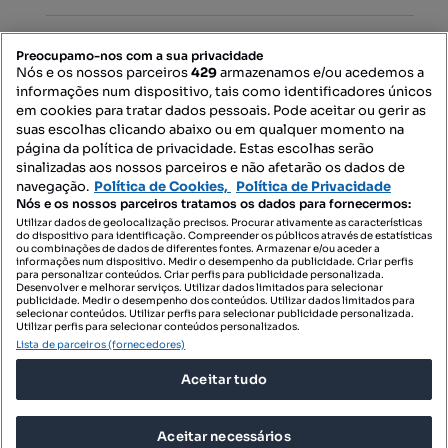
PORTAIS
Preocupamo-nos com a sua privacidade
Nós e os nossos parceiros
429
armazenamos e/ou acedemos a
informações num dispositivo, tais como identificadores únicos
Mapa do Site
em cookies para tratar dados pessoais. Pode aceitar ou gerir as
suas escolhas clicando abaixo ou em qualquer momento na
página da política de privacidade. Estas escolhas serão
sinalizadas aos nossos parceiros e não afetarão os dados de
Contacte-nos
navegação.
Política de Cookies,
Política de Privacidade
Nós e os nossos parceiros tratamos os dados para fornecermos:
Utilizar dados de geolocalização precisos. Procurar ativamente as características
do dispositivo para identificação. Compreender os públicos através de estatísticas
SIGA-NOS:
ou combinações de dados de diferentes fontes. Armazenar e/ou aceder a
informações num dispositivo. Medir o desempenho da publicidade. Criar perfis
para personalizar conteúdos. Criar perfis para publicidade personalizada.
Desenvolver e melhorar serviços. Utilizar dados limitados para selecionar
publicidade. Medir o desempenho dos conteúdos. Utilizar dados limitados para
selecionar conteúdos. Utilizar perfis para selecionar publicidade personalizada.
DESCARREGAR NA:
Utilizar perfis para selecionar conteúdos personalizados.
Lista de parceiros (fornecedores)
Aceitar tudo
Aceitar necessários
© 2026 Imovirtual.com, OLX Portugal, S.A.