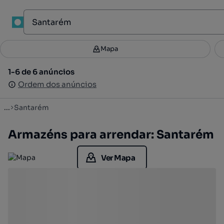
1
Mapa
Mapa
Filtros
Guardar pesquisa
3
1-6 de 6 anúncios
1-6 de 6 anúncios
Ordenar
Ordem dos anúncios
Ordem dos anúncios
...
Santarém
Armazéns para arrendar: Santarém
Ver Mapa