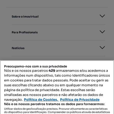
Sobre o Imovirtual
Para Profissionais
Notícias
PORTAIS
Preocupamo-nos com a sua privacidade
Nós e os nossos parceiros
429
armazenamos e/ou acedemos a
informações num dispositivo, tais como identificadores únicos
Mapa do Site
em cookies para tratar dados pessoais. Pode aceitar ou gerir as
suas escolhas clicando abaixo ou em qualquer momento na
página da política de privacidade. Estas escolhas serão
sinalizadas aos nossos parceiros e não afetarão os dados de
Contacte-nos
navegação.
Política de Cookies,
Política de Privacidade
Nós e os nossos parceiros tratamos os dados para fornecermos:
Utilizar dados de geolocalização precisos. Procurar ativamente as características
do dispositivo para identificação. Compreender os públicos através de estatísticas
SIGA-NOS: