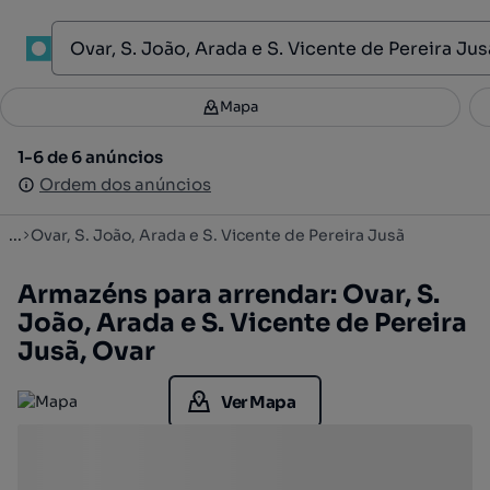
1
Mapa
Mapa
Filtros
Guardar pesquisa
3
1-6 de 6 anúncios
1-6 de 6 anúncios
Ordenar
Ordem dos anúncios
Ordem dos anúncios
...
Ovar, S. João, Arada e S. Vicente de Pereira Jusã
Armazéns para arrendar: Ovar, S.
João, Arada e S. Vicente de Pereira
Jusã, Ovar
Ver Mapa