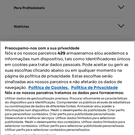
Para Profissionais
Notícias
PORTAIS
Preocupamo-nos com a sua privacidade
Nós e os nossos parceiros
429
armazenamos e/ou acedemos a
informações num dispositivo, tais como identificadores únicos
Mapa do Site
em cookies para tratar dados pessoais. Pode aceitar ou gerir as
suas escolhas clicando abaixo ou em qualquer momento na
página da política de privacidade. Estas escolhas serão
sinalizadas aos nossos parceiros e não afetarão os dados de
Contacte-nos
navegação.
Política de Cookies,
Política de Privacidade
Nós e os nossos parceiros tratamos os dados para fornecermos:
Utilizar dados de geolocalização precisos. Procurar ativamente as características
do dispositivo para identificação. Compreender os públicos através de estatísticas
SIGA-NOS:
ou combinações de dados de diferentes fontes. Armazenar e/ou aceder a
informações num dispositivo. Medir o desempenho da publicidade. Criar perfis
para personalizar conteúdos. Criar perfis para publicidade personalizada.
Desenvolver e melhorar serviços. Utilizar dados limitados para selecionar
publicidade. Medir o desempenho dos conteúdos. Utilizar dados limitados para
selecionar conteúdos. Utilizar perfis para selecionar publicidade personalizada.
DESCARREGAR NA:
Utilizar perfis para selecionar conteúdos personalizados.