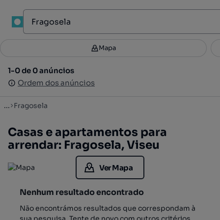
1
Mapa
Mapa
Filtros
Guardar pesquisa
2
1-0 de 0 anúncios
1-0 de 0 anúncios
Ordenar
Ordem dos anúncios
Ordem dos anúncios
...
Fragosela
Casas e apartamentos para
arrendar: Fragosela, Viseu
Ver Mapa
Nenhum resultado encontrado
Não encontrámos resultados que correspondam à
sua pesquisa. Tente de novo com outros critérios