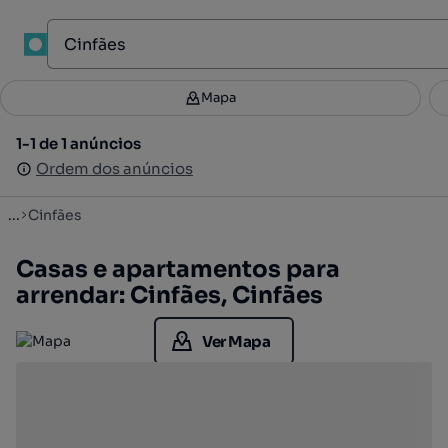
1
Mapa
Mapa
Filtros
Guardar pesquisa
2
1-1 de 1 anúncios
1-1 de 1 anúncios
Ordenar
Ordem dos anúncios
Ordem dos anúncios
...
Cinfães
Casas e apartamentos para
arrendar: Cinfães, Cinfães
Ver Mapa