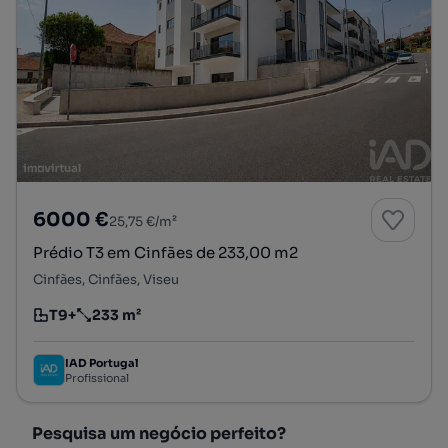
6000 €
25,75 €/m²
Prédio T3 em Cinfães de 233,00 m2
Cinfães, Cinfães, Viseu
T9+
233 m²
Tipologia
Preço por metro quadrado
IAD Portugal
Profissional
Pesquisa um negócio perfeito?