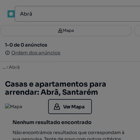
1
Mapa
Mapa
Filtros
Guardar pesquisa
2
1-0 de 0 anúncios
1-0 de 0 anúncios
Ordenar
Ordem dos anúncios
Ordem dos anúncios
...
Abrã
Casas e apartamentos para
arrendar: Abrã, Santarém
Ver Mapa
Nenhum resultado encontrado
Não encontrámos resultados que correspondam à
sua pesquisa. Tente de novo com outros critérios