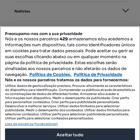
Notícias
PORTAIS
Preocupamo-nos com a sua privacidade
Nós e os nossos parceiros
429
armazenamos e/ou acedemos a
informações num dispositivo, tais como identificadores únicos
Mapa do Site
em cookies para tratar dados pessoais. Pode aceitar ou gerir as
suas escolhas clicando abaixo ou em qualquer momento na
página da política de privacidade. Estas escolhas serão
sinalizadas aos nossos parceiros e não afetarão os dados de
Contacte-nos
navegação.
Política de Cookies,
Política de Privacidade
Nós e os nossos parceiros tratamos os dados para fornecermos:
Utilizar dados de geolocalização precisos. Procurar ativamente as características
do dispositivo para identificação. Compreender os públicos através de estatísticas
SIGA-NOS:
ou combinações de dados de diferentes fontes. Armazenar e/ou aceder a
informações num dispositivo. Medir o desempenho da publicidade. Criar perfis
para personalizar conteúdos. Criar perfis para publicidade personalizada.
Desenvolver e melhorar serviços. Utilizar dados limitados para selecionar
publicidade. Medir o desempenho dos conteúdos. Utilizar dados limitados para
selecionar conteúdos. Utilizar perfis para selecionar publicidade personalizada.
DESCARREGAR NA:
Utilizar perfis para selecionar conteúdos personalizados.
Lista de parceiros (fornecedores)
Aceitar tudo