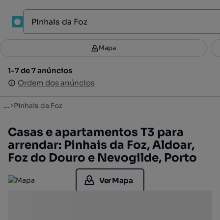
1
Mapa
Mapa
Filtros
Guardar pesquisa
3
1-7 de 7 anúncios
1-7 de 7 anúncios
Ordenar
Ordem dos anúncios
Ordem dos anúncios
...
Pinhais da Foz
Casas e apartamentos T3 para
arrendar: Pinhais da Foz, Aldoar,
Foz do Douro e Nevogilde, Porto
Ver Mapa