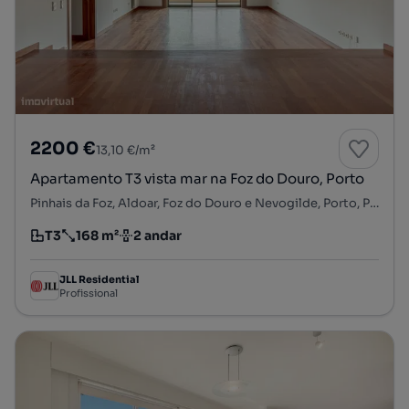
2200 €
13,10 €/m²
Apartamento T3 vista mar na Foz do Douro, Porto
Pinhais da Foz, Aldoar, Foz do Douro e Nevogilde, Porto, Porto
T3
168 m²
2 andar
Tipologia
Preço por metro quadrado
Andar
JLL Residential
Profissional