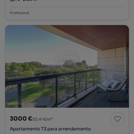
Tipologia
Preço por metro quadrado
Profissional
3000 €
20,41 €/m²
Apartamento T3 para arrendamento