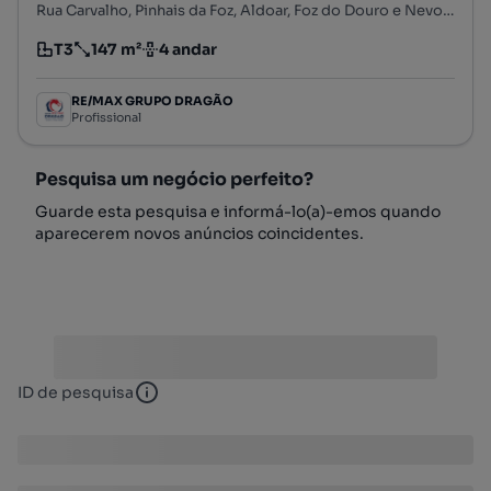
Rua Carvalho, Pinhais da Foz, Aldoar, Foz do Douro e Nevogilde, Porto, Porto
T3
147 m²
4 andar
Tipologia
Preço por metro quadrado
Andar
RE/MAX GRUPO DRAGÃO
Profissional
Pesquisa um negócio perfeito?
Guarde esta pesquisa e informá-lo(a)-emos quando
aparecerem novos anúncios coincidentes.
ID de pesquisa
ID de pesquisa