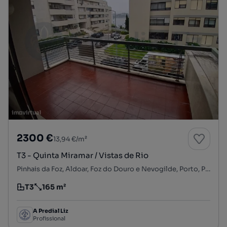
2300 €
13,94 €/m²
T3 - Quinta Miramar / Vistas de Rio
Pinhais da Foz, Aldoar, Foz do Douro e Nevogilde, Porto, Porto
T3
165 m²
Tipologia
Preço por metro quadrado
A Predial Liz
Profissional