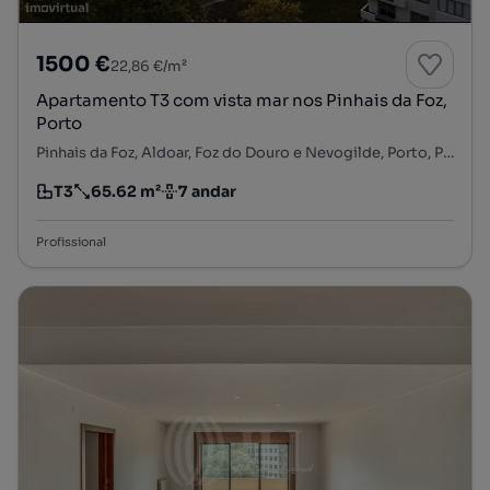
1500 €
22,86 €/m²
Apartamento T3 com vista mar nos Pinhais da Foz,
Porto
Pinhais da Foz, Aldoar, Foz do Douro e Nevogilde, Porto, Porto
T3
65.62 m²
7 andar
Tipologia
Preço por metro quadrado
Andar
Profissional