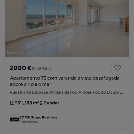
2900 €
15,43 €/m²
Apartamento T3 com varanda e vista desafogada
sobre o rio e o mar
Rua Duarte Barbosa, Pinhais da Foz, Aldoar, Foz do Douro e Nevogilde, Porto, Porto
T3
188 m²
2 andar
Tipologia
Preço por metro quadrado
Andar
ZOME Grupo Business
Profissional