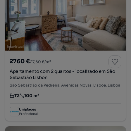
2760 €
27,60 €/m²
Apartamento com 2 quartos - localizado em São
Sebastião Lisbon
São Sebastião da Pedreira, Avenidas Novas, Lisboa, Lisboa
T2
100 m²
Tipologia
Preço por metro quadrado
Uniplaces
Profissional