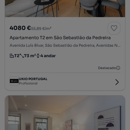
4080 €
55,89 €/m²
Apartamento T2 em São Sebastião da Pedreira
Avenida Luís Bívar, São Sebastião da Pedreira, Avenidas Novas, Lisboa, Lisboa
T2
73 m²
4 andar
Tipologia
Preço por metro quadrado
Andar
Destacado
UKIO PORTUGAL
Profissional