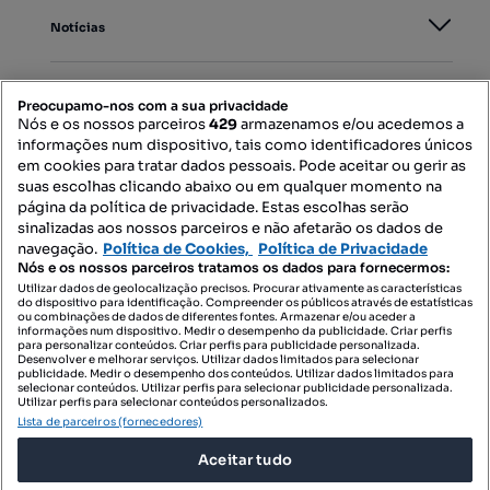
Notícias
PORTAIS
Preocupamo-nos com a sua privacidade
Nós e os nossos parceiros
429
armazenamos e/ou acedemos a
informações num dispositivo, tais como identificadores únicos
Mapa do Site
em cookies para tratar dados pessoais. Pode aceitar ou gerir as
suas escolhas clicando abaixo ou em qualquer momento na
página da política de privacidade. Estas escolhas serão
sinalizadas aos nossos parceiros e não afetarão os dados de
Contacte-nos
navegação.
Política de Cookies,
Política de Privacidade
Nós e os nossos parceiros tratamos os dados para fornecermos:
Utilizar dados de geolocalização precisos. Procurar ativamente as características
do dispositivo para identificação. Compreender os públicos através de estatísticas
SIGA-NOS:
ou combinações de dados de diferentes fontes. Armazenar e/ou aceder a
informações num dispositivo. Medir o desempenho da publicidade. Criar perfis
para personalizar conteúdos. Criar perfis para publicidade personalizada.
Desenvolver e melhorar serviços. Utilizar dados limitados para selecionar
publicidade. Medir o desempenho dos conteúdos. Utilizar dados limitados para
selecionar conteúdos. Utilizar perfis para selecionar publicidade personalizada.
DESCARREGAR NA:
Utilizar perfis para selecionar conteúdos personalizados.
Lista de parceiros (fornecedores)
Aceitar tudo