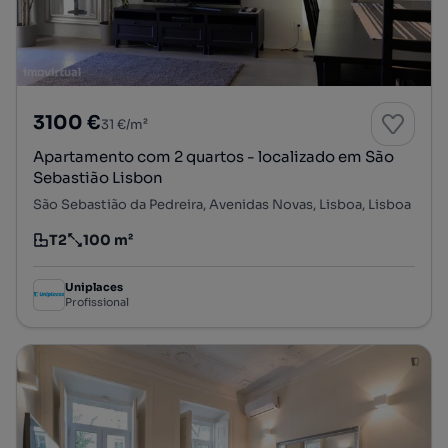
3100 €
31 €/m²
Apartamento com 2 quartos - localizado em São
Sebastião Lisbon
São Sebastião da Pedreira, Avenidas Novas, Lisboa, Lisboa
T2
100 m²
Tipologia
Preço por metro quadrado
Uniplaces
Profissional