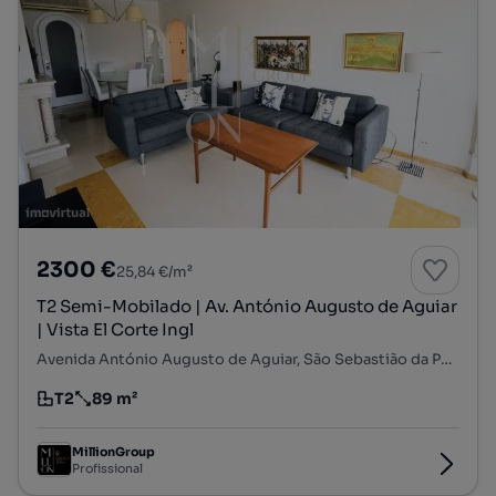
2300 €
25,84 €/m²
T2 Semi-Mobilado | Av. António Augusto de Aguiar
| Vista El Corte Ingl
Avenida António Augusto de Aguiar, São Sebastião da Pedreira, Avenidas Novas, Lisboa, Lisboa
T2
89 m²
Tipologia
Preço por metro quadrado
MillionGroup
Profissional