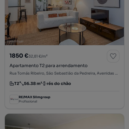
1850 €
32,81 €/m²
Apartamento T2 para arrendamento
Rua Tomás Ribeiro, São Sebastião da Pedreira, Avenidas Novas, Lisboa, Lisboa
T2
56.38 m²
rés do chão
Tipologia
Preço por metro quadrado
Andar
RE/MAX Siimgroup
Profissional