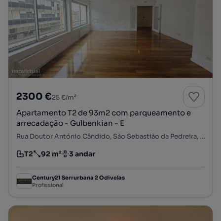
2300 €
25 €/m²
Apartamento T2 de 93m2 com parqueamento e
arrecadação - Gulbenkian - E
Rua Doutor António Cândido, São Sebastião da Pedreira, Avenidas Novas, Lisboa, Lisboa
T2
92 m²
3 andar
Tipologia
Preço por metro quadrado
Andar
Century21 Serrurbana 2 Odivelas
Profissional