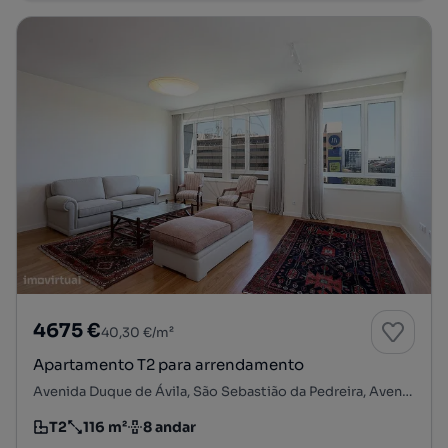
4675 €
40,30 €/m²
Apartamento T2 para arrendamento
Avenida Duque de Ávila, São Sebastião da Pedreira, Avenidas Novas, Lisboa, Lisboa
T2
116 m²
8 andar
Tipologia
Preço por metro quadrado
Andar