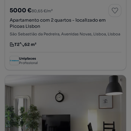
5000 €
80,65 €/m²
Apartamento com 2 quartos - localizado em
Picoas Lisbon
São Sebastião da Pedreira, Avenidas Novas, Lisboa, Lisboa
T2
62 m²
Tipologia
Preço por metro quadrado
Uniplaces
Profissional