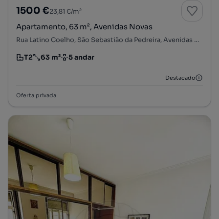
1500 €
23,81 €/m²
Apartamento, 63 m², Avenidas Novas
Rua Latino Coelho, São Sebastião da Pedreira, Avenidas Novas, Lisboa, Lisboa
T2
63 m²
5 andar
Tipologia
Preço por metro quadrado
Andar
Destacado
Oferta privada