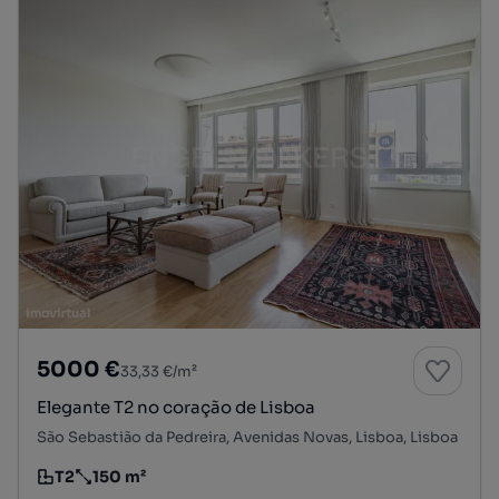
5000 €
33,33 €/m²
Elegante T2 no coração de Lisboa
São Sebastião da Pedreira, Avenidas Novas, Lisboa, Lisboa
T2
150 m²
Tipologia
Preço por metro quadrado