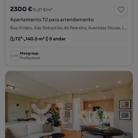
2300 €
16,37 €/m²
Apartamento T2 para arrendamento
Rua Viriato, São Sebastião da Pedreira, Avenidas Novas, Lisboa, Lisboa
T2
140.5 m²
5 andar
Tipologia
Preço por metro quadrado
Andar
Maxgroup
Profissional