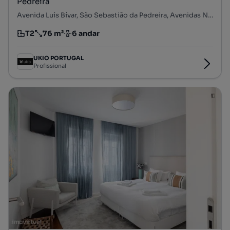
Pedreira
Avenida Luís Bívar, São Sebastião da Pedreira, Avenidas Novas, Lisboa, Lisboa
T2
76 m²
6 andar
Tipologia
Preço por metro quadrado
Andar
UKIO PORTUGAL
Profissional