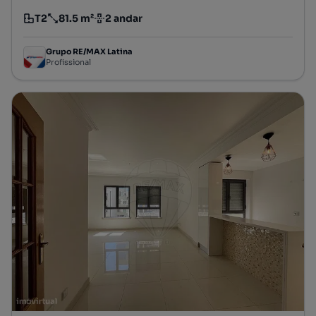
T2
81.5 m²
2 andar
Tipologia
Preço por metro quadrado
Andar
Grupo RE/MAX Latina
Profissional