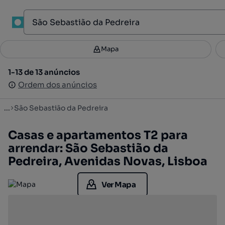
1
Mapa
Mapa
Filtros
Guardar pesquisa
3
1-13 de 13 anúncios
1-13 de 13 anúncios
Ordenar
Ordem dos anúncios
Ordem dos anúncios
...
São Sebastião da Pedreira
Casas e apartamentos T2 para
arrendar: São Sebastião da
Pedreira, Avenidas Novas, Lisboa
Ver Mapa