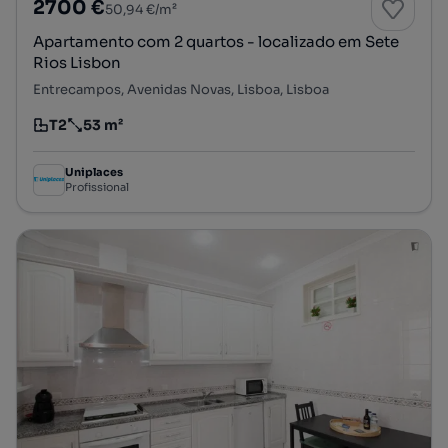
2700 €
50,94 €/m²
Apartamento com 2 quartos - localizado em Sete
Rios Lisbon
Entrecampos, Avenidas Novas, Lisboa, Lisboa
T2
53 m²
Tipologia
Preço por metro quadrado
Uniplaces
Profissional