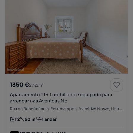
1350 €
27 €/m²
Apartamento T1 + 1 mobiliado e equipado para
arrendar nas Avenidas No
Rua da Beneficência, Entrecampos, Avenidas Novas, Lisboa, Lisboa
T2
50 m²
1 andar
Tipologia
Preço por metro quadrado
Andar