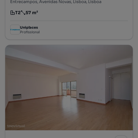
Entrecampos, Avenidas Novas, Lisboa, Lisboa
T2
57 m²
Tipologia
Preço por metro quadrado
Uniplaces
Profissional