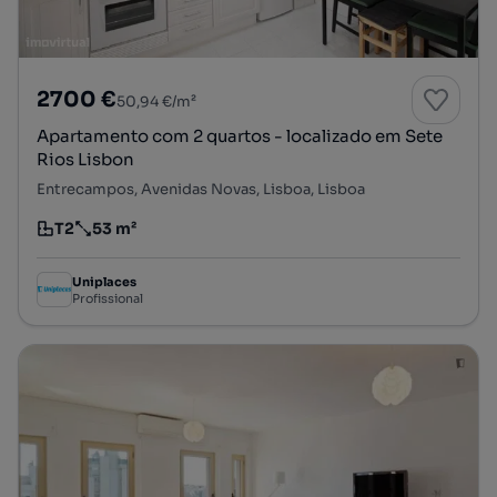
2700 €
50,94 €/m²
Apartamento com 2 quartos - localizado em Sete
Rios Lisbon
Entrecampos, Avenidas Novas, Lisboa, Lisboa
T2
53 m²
Tipologia
Preço por metro quadrado
Uniplaces
Profissional