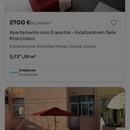
2700 €
50,94 €/m²
Apartamento com 2 quartos - localizado em Sete
Rios Lisbon
Entrecampos, Avenidas Novas, Lisboa, Lisboa
T2
53 m²
Tipologia
Preço por metro quadrado
Uniplaces
Profissional