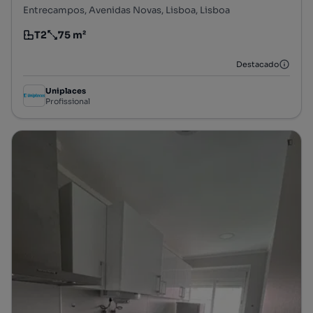
Entrecampos, Avenidas Novas, Lisboa, Lisboa
T2
75 m²
Tipologia
Preço por metro quadrado
Destacado
Uniplaces
Profissional