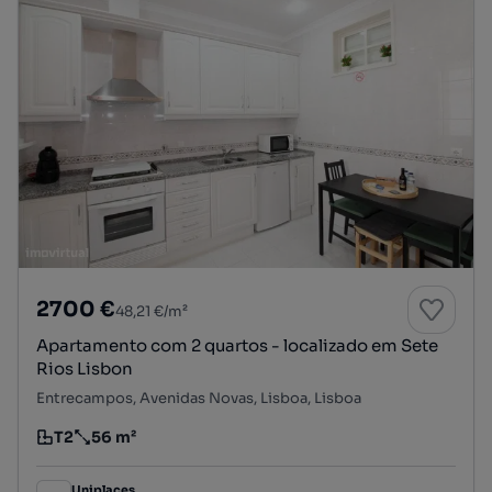
2700 €
48,21 €/m²
Apartamento com 2 quartos - localizado em Sete
Rios Lisbon
Entrecampos, Avenidas Novas, Lisboa, Lisboa
T2
56 m²
Tipologia
Preço por metro quadrado
Uniplaces