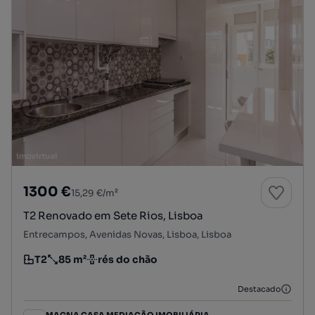
1300 €
15,29 €/m²
T2 Renovado em Sete Rios, Lisboa
Entrecampos, Avenidas Novas, Lisboa, Lisboa
T2
85 m²
rés do chão
Tipologia
Preço por metro quadrado
Andar
Destacado