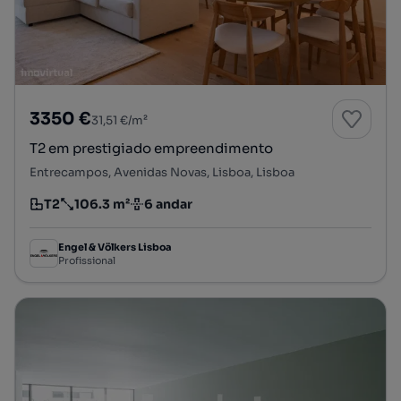
3350 €
31,51 €/m²
T2 em prestigiado empreendimento
Entrecampos, Avenidas Novas, Lisboa, Lisboa
T2
106.3 m²
6 andar
Tipologia
Preço por metro quadrado
Andar
Engel & Völkers Lisboa
Profissional