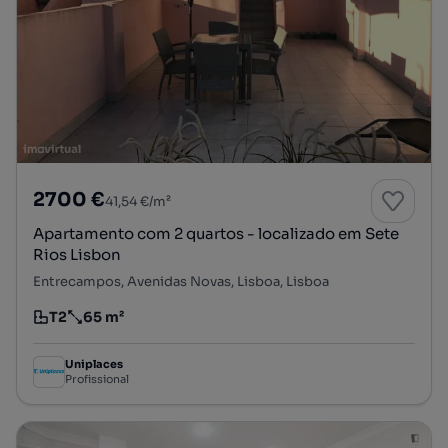
2700 €
41,54 €/m²
Apartamento com 2 quartos - localizado em Sete
Rios Lisbon
Entrecampos, Avenidas Novas, Lisboa, Lisboa
T2
65 m²
Tipologia
Preço por metro quadrado
Uniplaces
Profissional