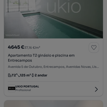
4645 €
37,16 €/m²
Apartamento T2 ginásio e piscina em
Entrecampos
Avenida 5 de Outubro, Entrecampos, Avenidas Novas, Lisboa, Lisboa
T2
125 m²
2 andar
Tipologia
Preço por metro quadrado
Andar
UKIO PORTUGAL
Profissional