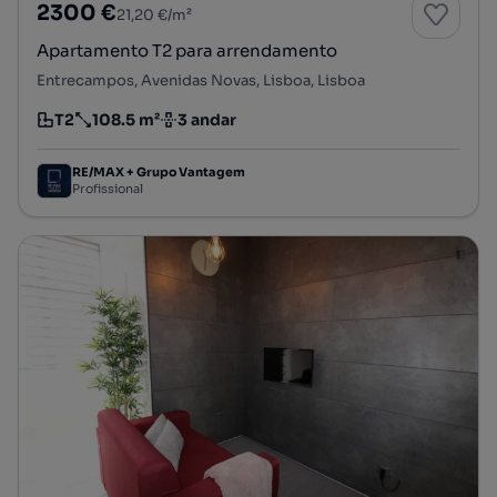
2300 €
21,20 €/m²
Apartamento T2 para arrendamento
Entrecampos, Avenidas Novas, Lisboa, Lisboa
T2
108.5 m²
3 andar
Tipologia
Preço por metro quadrado
Andar
RE/MAX + Grupo Vantagem
Profissional