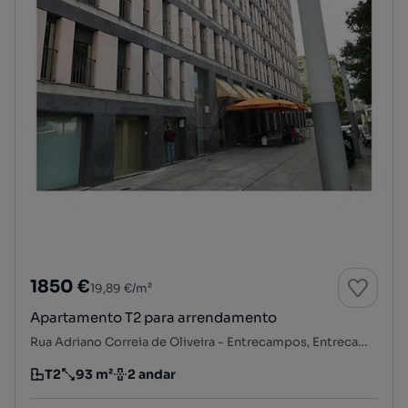
1850 €
19,89 €/m²
Apartamento T2 para arrendamento
Rua Adriano Correia de Oliveira - Entrecampos, Entrecampos, Avenidas Novas, Lisboa, Lisboa
T2
93 m²
2 andar
Tipologia
Preço por metro quadrado
Andar