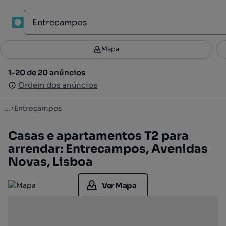
1
Mapa
Mapa
Filtros
Guardar pesquisa
3
1-20 de 20 anúncios
1-20 de 20 anúncios
Ordenar
Ordem dos anúncios
Ordem dos anúncios
...
Entrecampos
Casas e apartamentos T2 para
arrendar: Entrecampos, Avenidas
Novas, Lisboa
Ver Mapa