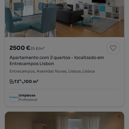
2500 €
25 €/m²
Apartamento com 2 quartos - localizado em
Entrecampos Lisbon
Entrecampos, Avenidas Novas, Lisboa, Lisboa
T2
100 m²
Tipologia
Preço por metro quadrado
Uniplaces
Profissional