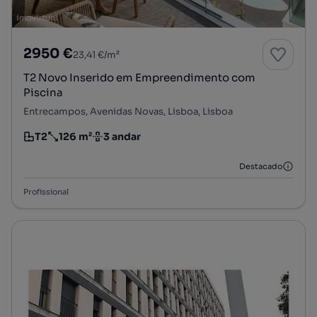
2950 €
23,41 €/m²
T2 Novo Inserido em Empreendimento com
Piscina
Entrecampos, Avenidas Novas, Lisboa, Lisboa
T2
126 m²
3 andar
Tipologia
Preço por metro quadrado
Andar
Destacado
Profissional