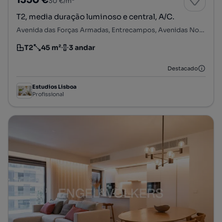
1350 €
30 €/m²
T2, media duração luminoso e central, A/C.
Avenida das Forças Armadas, Entrecampos, Avenidas Novas, Lisboa, Lisboa
T2
45 m²
3 andar
Tipologia
Preço por metro quadrado
Andar
Destacado
Estudios Lisboa
Profissional