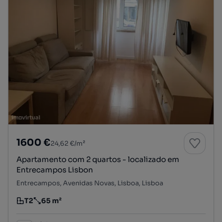
1600 €
24,62 €/m²
Apartamento com 2 quartos - localizado em
Entrecampos Lisbon
Entrecampos, Avenidas Novas, Lisboa, Lisboa
T2
65 m²
Tipologia
Preço por metro quadrado