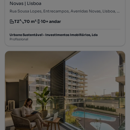
Novas | Lisboa
Rua Sousa Lopes, Entrecampos, Avenidas Novas, Lisboa, Lisboa
T2
70 m²
10+ andar
Tipologia
Preço por metro quadrado
Andar
Urbano Sustentável - Investimentos Imobiliários, Lda
Profissional