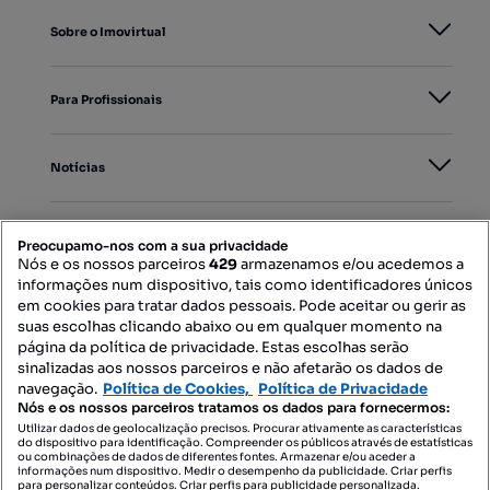
Sobre o Imovirtual
Para Profissionais
Notícias
PORTAIS
Preocupamo-nos com a sua privacidade
Nós e os nossos parceiros
429
armazenamos e/ou acedemos a
informações num dispositivo, tais como identificadores únicos
Mapa do Site
em cookies para tratar dados pessoais. Pode aceitar ou gerir as
suas escolhas clicando abaixo ou em qualquer momento na
página da política de privacidade. Estas escolhas serão
sinalizadas aos nossos parceiros e não afetarão os dados de
Contacte-nos
navegação.
Política de Cookies,
Política de Privacidade
Nós e os nossos parceiros tratamos os dados para fornecermos:
Utilizar dados de geolocalização precisos. Procurar ativamente as características
do dispositivo para identificação. Compreender os públicos através de estatísticas
SIGA-NOS:
ou combinações de dados de diferentes fontes. Armazenar e/ou aceder a
informações num dispositivo. Medir o desempenho da publicidade. Criar perfis
para personalizar conteúdos. Criar perfis para publicidade personalizada.