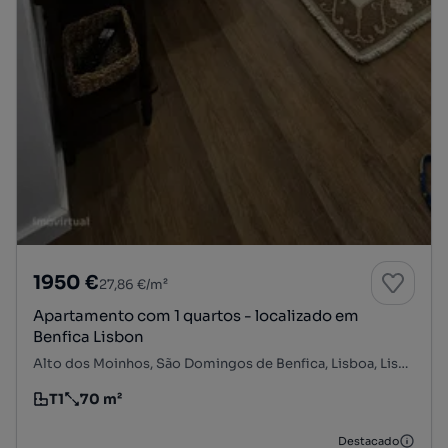
1950 €
27,86 €/m²
Apartamento com 1 quartos - localizado em
Benfica Lisbon
Alto dos Moinhos, São Domingos de Benfica, Lisboa, Lisboa
T1
70 m²
Tipologia
Preço por metro quadrado
Destacado