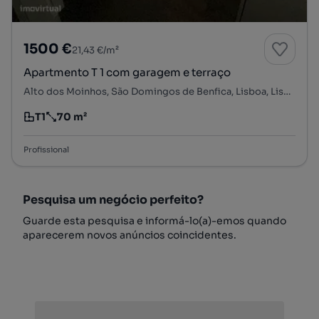
1500 €
21,43 €/m²
Apartmento T 1 com garagem e terraço
Alto dos Moinhos, São Domingos de Benfica, Lisboa, Lisboa
T1
70 m²
Tipologia
Preço por metro quadrado
Profissional
Pesquisa um negócio perfeito?
Guarde esta pesquisa e informá-lo(a)-emos quando
aparecerem novos anúncios coincidentes.