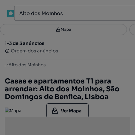
1
Mapa
Mapa
Filtros
Guardar pesquisa
3
1-3 de 3 anúncios
1-3 de 3 anúncios
Ordenar
Ordem dos anúncios
Ordem dos anúncios
...
Alto dos Moinhos
Casas e apartamentos T1 para
arrendar: Alto dos Moinhos, São
Domingos de Benfica, Lisboa
Ver Mapa