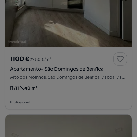
1100 €
27,50 €/m²
Apartamento- São Domingos de Benfica
Alto dos Moinhos, São Domingos de Benfica, Lisboa, Lisboa
T1
40 m²
Tipologia
Preço por metro quadrado
Profissional