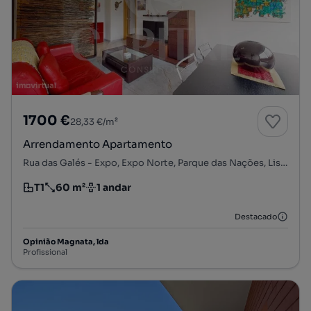
1700 €
28,33 €/m²
Arrendamento Apartamento
Rua das Galés - Expo, Expo Norte, Parque das Nações, Lisboa, Lisboa
T1
60 m²
1 andar
Tipologia
Preço por metro quadrado
Andar
Destacado
Opinião Magnata, lda
Profissional