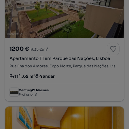
1200 €
19,35 €/m²
Apartamento T1 em Parque das Nações, Lisboa
Rua Ilha dos Amores, Expo Norte, Parque das Nações, Lisboa, Lisboa
T1
62 m²
4 andar
Tipologia
Preço por metro quadrado
Andar
Century21 Nações
Profissional