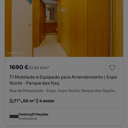
1690 €
33,80 €/m²
T1 Mobilado e Equipado para Arrendamento | Expo
Norte - Parque das Naç
Rua de Moscavide - Expo, Expo Norte, Parque das Nações, Lisboa, Lisboa
T1
50 m²
4 andar
Tipologia
Preço por metro quadrado
Andar
Century21 Nações
Profissional