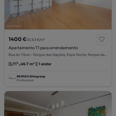
1400 €
30,63 €/m²
Apartamento T1 para arrendamento
Rua do Tibre - Parque das Nações, Expo Norte, Parque das Nações, Lisboa, Lisboa
T1
45.7 m²
1 andar
Tipologia
Preço por metro quadrado
Andar
RE/MAX Siimgroup
Profissional