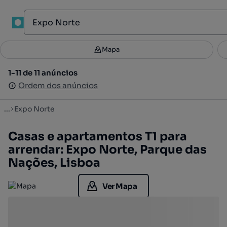
1
Mapa
Mapa
Filtros
Guardar pesquisa
3
1-11 de 11 anúncios
1-11 de 11 anúncios
Ordenar
Ordem dos anúncios
Ordem dos anúncios
...
Expo Norte
Casas e apartamentos T1 para
arrendar: Expo Norte, Parque das
Nações, Lisboa
Ver Mapa