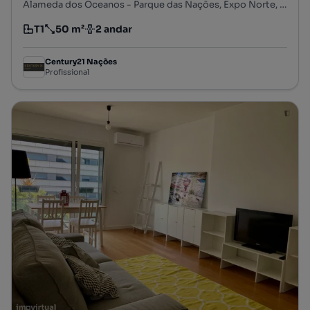
Alameda dos Oceanos - Parque das Nações, Expo Norte, Parque das Nações, Lisboa, Lisboa
T1
50 m²
2 andar
Tipologia
Preço por metro quadrado
Andar
Century21 Nações
Profissional