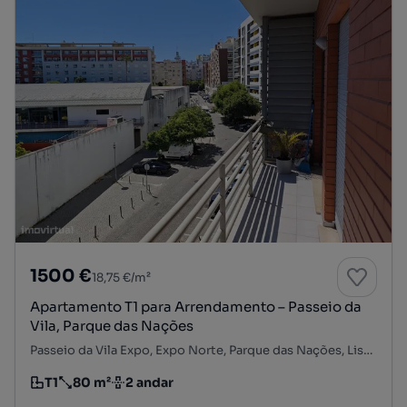
1500 €
18,75 €/m²
Apartamento T1 para Arrendamento – Passeio da
Vila, Parque das Nações
Passeio da Vila Expo, Expo Norte, Parque das Nações, Lisboa, Lisboa
T1
80 m²
2 andar
Tipologia
Preço por metro quadrado
Andar