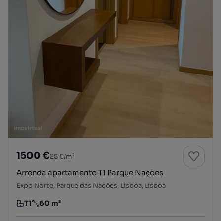
1500 €
25 €/m²
Arrenda apartamento T1 Parque Nações
Expo Norte, Parque das Nações, Lisboa, Lisboa
T1
60 m²
Tipologia
Preço por metro quadrado