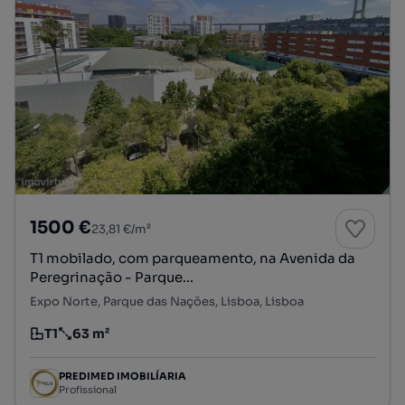
1500 €
23,81 €/m²
T1 mobilado, com parqueamento, na Avenida da
Peregrinação - Parque...
Expo Norte, Parque das Nações, Lisboa, Lisboa
T1
63 m²
Tipologia
Preço por metro quadrado
PREDIMED IMOBILÍARIA
Profissional