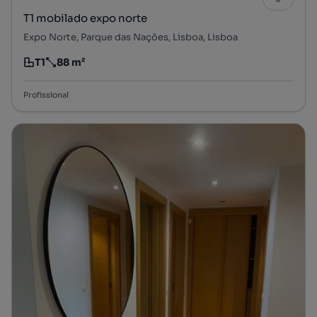
T1 mobilado expo norte
Expo Norte, Parque das Nações, Lisboa, Lisboa
T1
88 m²
Tipologia
Preço por metro quadrado
Profissional