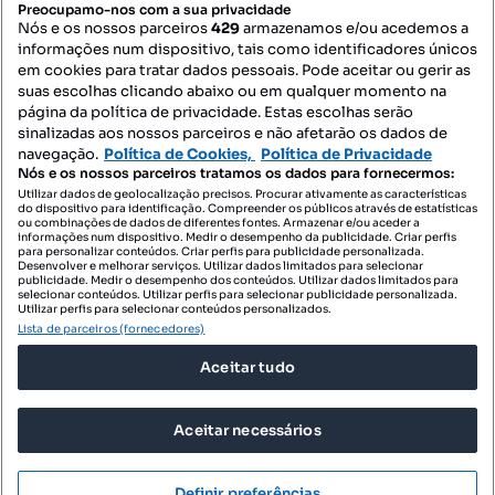
Preocupamo-nos com a sua privacidade
Nós e os nossos parceiros
429
armazenamos e/ou acedemos a
informações num dispositivo, tais como identificadores únicos
Mapa do Site
em cookies para tratar dados pessoais. Pode aceitar ou gerir as
suas escolhas clicando abaixo ou em qualquer momento na
página da política de privacidade. Estas escolhas serão
sinalizadas aos nossos parceiros e não afetarão os dados de
Contacte-nos
navegação.
Política de Cookies,
Política de Privacidade
Nós e os nossos parceiros tratamos os dados para fornecermos:
Utilizar dados de geolocalização precisos. Procurar ativamente as características
do dispositivo para identificação. Compreender os públicos através de estatísticas
SIGA-NOS:
ou combinações de dados de diferentes fontes. Armazenar e/ou aceder a
informações num dispositivo. Medir o desempenho da publicidade. Criar perfis
para personalizar conteúdos. Criar perfis para publicidade personalizada.
Desenvolver e melhorar serviços. Utilizar dados limitados para selecionar
publicidade. Medir o desempenho dos conteúdos. Utilizar dados limitados para
selecionar conteúdos. Utilizar perfis para selecionar publicidade personalizada.
DESCARREGAR NA:
Utilizar perfis para selecionar conteúdos personalizados.
Lista de parceiros (fornecedores)
Aceitar tudo
Aceitar necessários
© 2026 Imovirtual.com, OLX Portugal, S.A.
TERMOS DE UTILIZAÇÃO
Definir preferências
POLÍTICA DE PRIVACIDADE