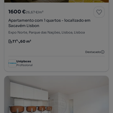
1600 €
26,67 €/m²
Apartamento com 1 quartos - localizado em
Sacavém Lisbon
Expo Norte, Parque das Nações, Lisboa, Lisboa
T1
60 m²
Tipologia
Preço por metro quadrado
Destacado
Uniplaces
Profissional