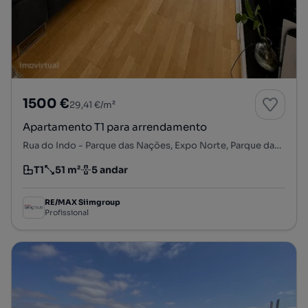
1500 €
29,41 €/m²
Apartamento T1 para arrendamento
Rua do Indo - Parque das Nações, Expo Norte, Parque das Nações, Lisboa, Lisboa
T1
51 m²
5 andar
Tipologia
Preço por metro quadrado
Andar
RE/MAX Siimgroup
Profissional