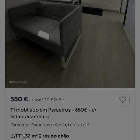
550 €
+ taxa: 100 €/mês
T1 mobilado em Parceiros - 550€ - c/
estacionamento
Parceiros, Parceiros e Azoia, Leiria, Leiria
T1
32 m²
rés do chão
Tipologia
Preço por metro quadrado
Andar