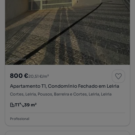
800 €
20,51 €/m²
Apartamento T1, Condomínio Fechado em Leiria
Cortes, Leiria, Pousos, Barreira e Cortes, Leiria, Leiria
T1
39 m²
Tipologia
Preço por metro quadrado
Profissional