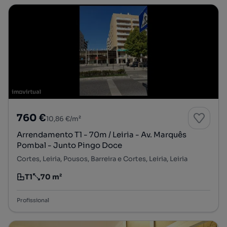
760 €
10,86 €/m²
Arrendamento T1 - 70m / Leiria - Av. Marquês
Pombal - Junto Pingo Doce
Cortes, Leiria, Pousos, Barreira e Cortes, Leiria, Leiria
T1
70 m²
Tipologia
Preço por metro quadrado
Profissional