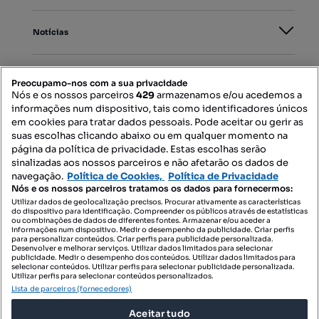
Notícias
PORTAIS
Preocupamo-nos com a sua privacidade
Nós e os nossos parceiros
429
armazenamos e/ou acedemos a
informações num dispositivo, tais como identificadores únicos
Mapa do Site
em cookies para tratar dados pessoais. Pode aceitar ou gerir as
suas escolhas clicando abaixo ou em qualquer momento na
página da política de privacidade. Estas escolhas serão
sinalizadas aos nossos parceiros e não afetarão os dados de
Contacte-nos
navegação.
Política de Cookies,
Política de Privacidade
Nós e os nossos parceiros tratamos os dados para fornecermos:
Utilizar dados de geolocalização precisos. Procurar ativamente as características
do dispositivo para identificação. Compreender os públicos através de estatísticas
SIGA-NOS:
ou combinações de dados de diferentes fontes. Armazenar e/ou aceder a
informações num dispositivo. Medir o desempenho da publicidade. Criar perfis
para personalizar conteúdos. Criar perfis para publicidade personalizada.
Desenvolver e melhorar serviços. Utilizar dados limitados para selecionar
publicidade. Medir o desempenho dos conteúdos. Utilizar dados limitados para
selecionar conteúdos. Utilizar perfis para selecionar publicidade personalizada.
DESCARREGAR NA:
Utilizar perfis para selecionar conteúdos personalizados.
Lista de parceiros (fornecedores)
Aceitar tudo