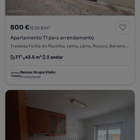
800 €
18,39 €/m²
Apartamento T1 para arrendamento
Travessa Fonte do Pocinho, Leiria, Leiria, Pousos, Barreira e Cortes, Leiria, Leiria
T1
43.5 m²
3 andar
Tipologia
Preço por metro quadrado
Andar
Remax Grupo Visão
Profissional