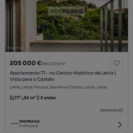
205 000 €
3942,31 €/m²
Apartamento T1 - no Centro Histórico de Leiria |
Vista para o Castelo
Leiria, Leiria, Pousos, Barreira e Cortes, Leiria, Leiria
T1
52 m²
2 andar
Tipologia
Preço por metro quadrado
Andar
Destacado
IMOPRAXIS
Profissional