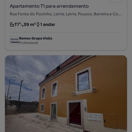
Apartamento T1 para arrendamento
Rua Fonte do Pocinho, Leiria, Leiria, Pousos, Barreira e Cortes, Leiria, Leiria
T1
39 m²
1 andar
Tipologia
Preço por metro quadrado
Andar
Remax Grupo Visão
Profissional