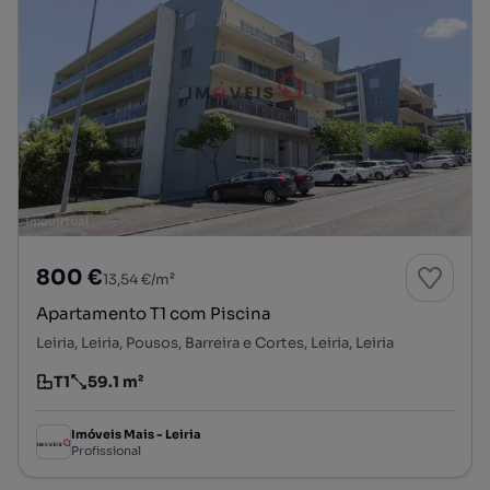
800 €
13,54 €/m²
Apartamento T1 com Piscina
Leiria, Leiria, Pousos, Barreira e Cortes, Leiria, Leiria
T1
59.1 m²
Tipologia
Preço por metro quadrado
Imóveis Mais - Leiria
Profissional