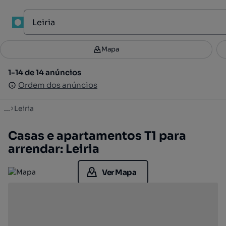
1
Mapa
Mapa
Filtros
Guardar pesquisa
3
1-14 de 14 anúncios
1-14 de 14 anúncios
Ordenar
Ordem dos anúncios
Ordem dos anúncios
...
Leiria
Casas e apartamentos T1 para
arrendar: Leiria
Ver Mapa