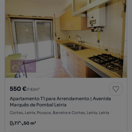
550 €
11 €/m²
Apartamento T1 para Arrendamento | Avenida
Marquês de Pombal Leiria
Cortes, Leiria, Pousos, Barreira e Cortes, Leiria, Leiria
T1
50 m²
Tipologia
Preço por metro quadrado