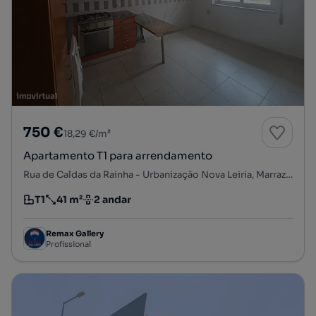
750 €
18,29 €/m²
Apartamento T1 para arrendamento
Rua de Caldas da Rainha - Urbanização Nova Leiria, Marrazes, Marrazes e Barosa, Leiria, Leiria
T1
41 m²
2 andar
Tipologia
Preço por metro quadrado
Andar
Remax Gallery
Profissional