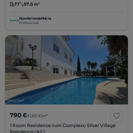
T1
57.5 m²
Tipologia
Preço por metro quadrado
Novilei Imobiliária
Profissional
790 €
31,60 €/m²
1 Room Residence num Complexo Silver Village
Residence (A/L)