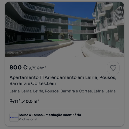
800 €
19,75 €/m²
Apartamento T1 Arrendamento em Leiria, Pousos,
Barreira e Cortes,Leiri
Leiria, Leiria, Leiria, Pousos, Barreira e Cortes, Leiria, Leiria
T1
40.5 m²
Tipologia
Preço por metro quadrado
Sousa & Tomás - Mediação Imobiliária
Profissional