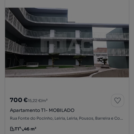
700 €
15,22 €/m²
Apartamento T1- MOBILADO
Rua Fonte do Pocinho, Leiria, Leiria, Pousos, Barreira e Cortes, Leiria, Leiria
T1
46 m²
Tipologia
Preço por metro quadrado