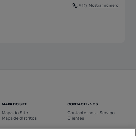
910
Mostrar número
MAPA DO SITE
CONTACTE-NOS
Mapa do Site
Contacte-nos - Serviço
Mapa de distritos
Clientes