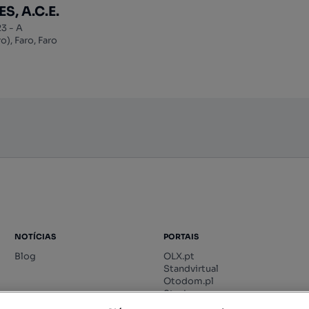
, A.C.E.
23 - A
), Faro, Faro
NOTÍCIAS
PORTAIS
Blog
OLX.pt
Standvirtual
Otodom.pl
Storia.ro