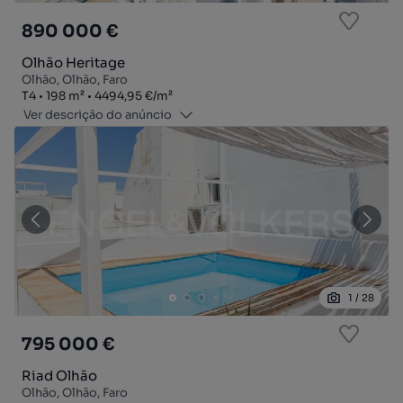
890 000 €
Olhão Heritage
Olhão, Olhão, Faro
Tipologia
Zona
Preço por metro quadrado
T4
198
m²
4494,95 €
/
m²
Ver descrição do anúncio
1
/
28
795 000 €
Riad Olhão
Olhão, Olhão, Faro