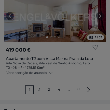
1
/
33
419 000 €
Apartamento T2 com Vista Mar na Praia da Lota
Vila Nova de Cacela, Vila Real de Santo António, Faro
Tipologia
Zona
Preço por metro quadrado
T2
98
m²
4275,51 €
/
m²
Ver descrição do anúncio
1
2
3
4
...
44