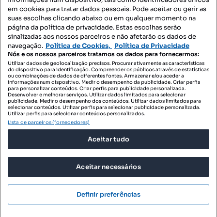
Mapa do Site
em cookies para tratar dados pessoais. Pode aceitar ou gerir as
suas escolhas clicando abaixo ou em qualquer momento na
página da política de privacidade. Estas escolhas serão
sinalizadas aos nossos parceiros e não afetarão os dados de
Contacte-nos
navegação.
Política de Cookies,
Política de Privacidade
Nós e os nossos parceiros tratamos os dados para fornecermos:
Utilizar dados de geolocalização precisos. Procurar ativamente as características
do dispositivo para identificação. Compreender os públicos através de estatísticas
SIGA-NOS:
ou combinações de dados de diferentes fontes. Armazenar e/ou aceder a
informações num dispositivo. Medir o desempenho da publicidade. Criar perfis
para personalizar conteúdos. Criar perfis para publicidade personalizada.
Desenvolver e melhorar serviços. Utilizar dados limitados para selecionar
publicidade. Medir o desempenho dos conteúdos. Utilizar dados limitados para
selecionar conteúdos. Utilizar perfis para selecionar publicidade personalizada.
DESCARREGAR NA:
Utilizar perfis para selecionar conteúdos personalizados.
Lista de parceiros (fornecedores)
Aceitar tudo
Aceitar necessários
© 2026 Imovirtual.com, OLX Portugal, S.A.
TERMOS DE UTILIZAÇÃO
Definir preferências
POLÍTICA DE PRIVACIDADE
Mensagens
Ligar
CONFIGURAÇÕES DE PRIVACIDADE