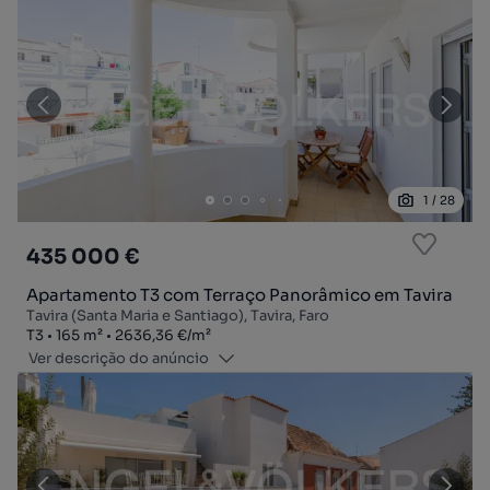
1
/
28
435 000 €
Apartamento T3 com Terraço Panorâmico em Tavira
Tavira (Santa Maria e Santiago), Tavira, Faro
Tipologia
Zona
Preço por metro quadrado
T3
165
m²
2636,36 €
/
m²
Ver descrição do anúncio