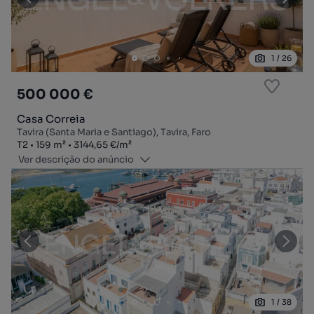
1
/
26
500 000 €
Casa Correia
Tavira (Santa Maria e Santiago), Tavira, Faro
Tipologia
Zona
Preço por metro quadrado
T2
159
m²
3144,65 €
/
m²
Ver descrição do anúncio
1
/
38