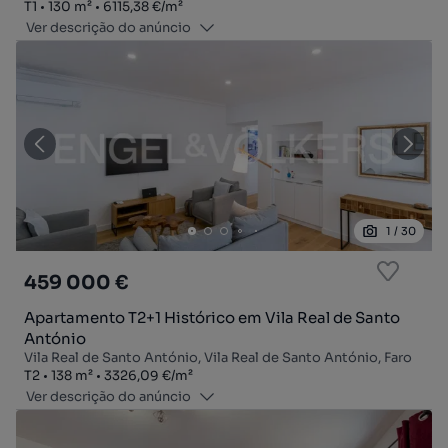
Tipologia
Zona
Preço por metro quadrado
T1
130
m²
6115,38 €
/
m²
Ver descrição do anúncio
1
/
30
459 000 €
Apartamento T2+1 Histórico em Vila Real de Santo
António
Vila Real de Santo António, Vila Real de Santo António, Faro
Tipologia
Zona
Preço por metro quadrado
T2
138
m²
3326,09 €
/
m²
Ver descrição do anúncio