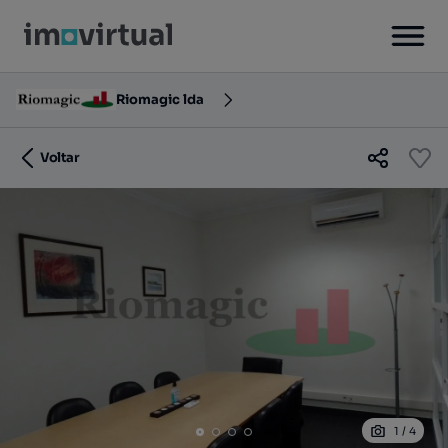
Riomagic lda
Voltar
1
/
4