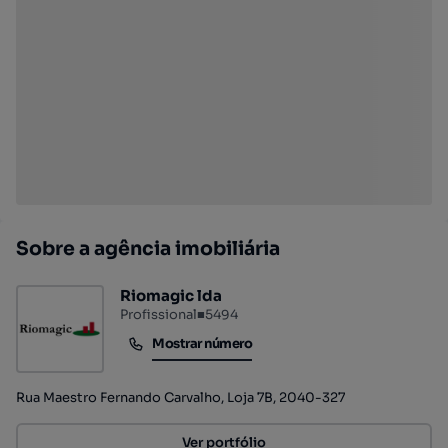
Sobre a agência imobiliária
Riomagic lda
Profissional
■
5494
Mostrar número
Mostrar número
Rua Maestro Fernando Carvalho, Loja 7B, 2040-327
Ver portfólio