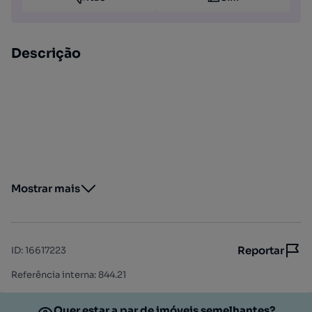
Descrição
Mostrar mais
Reportar
ID
:
16617223
Referência interna: 844.21
Quer estar a par de imóveis semelhantes?