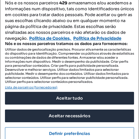
Nós e os nossos parceiros
429
armazenamos e/ou acedemos a
informações num dispositivo, tais como identificadores únicos
Contacte-nos
em cookies para tratar dados pessoais. Pode aceitar ou gerir as
suas escolhas clicando abaixo ou em qualquer momento na
página da política de privacidade. Estas escolhas serão
sinalizadas aos nossos parceiros e não afetarão os dados de
SIGA-NOS:
navegação.
Política de Cookies,
Política de Privacidade
Nós e os nossos parceiros tratamos os dados para fornecermos:
Utilizar dados de geolocalização precisos. Procurar ativamente as características
do dispositivo para identificação. Compreender os públicos através de estatísticas
ou combinações de dados de diferentes fontes. Armazenar e/ou aceder a
DESCARREGAR NA:
informações num dispositivo. Medir o desempenho da publicidade. Criar perfis
para personalizar conteúdos. Criar perfis para publicidade personalizada.
Desenvolver e melhorar serviços. Utilizar dados limitados para selecionar
publicidade. Medir o desempenho dos conteúdos. Utilizar dados limitados para
selecionar conteúdos. Utilizar perfis para selecionar publicidade personalizada.
Utilizar perfis para selecionar conteúdos personalizados.
Lista de parceiros (fornecedores)
© 2026 Imovirtual.com, OLX Portugal, S.A.
Aceitar tudo
TERMOS DE UTILIZAÇÃO
POLÍTICA DE PRIVACIDADE
Aceitar necessários
CONFIGURAÇÕES DE PRIVACIDADE
Mensagens
Definir preferências
Ligar