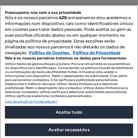
Mapa do Site
Preocupamo-nos com a sua privacidade
Nós e os nossos parceiros
429
armazenamos e/ou acedemos a
informações num dispositivo, tais como identificadores únicos
Contacte-nos
em cookies para tratar dados pessoais. Pode aceitar ou gerir as
suas escolhas clicando abaixo ou em qualquer momento na
página da política de privacidade. Estas escolhas serão
sinalizadas aos nossos parceiros e não afetarão os dados de
SIGA-NOS:
navegação.
Política de Cookies,
Política de Privacidade
Nós e os nossos parceiros tratamos os dados para fornecermos:
Utilizar dados de geolocalização precisos. Procurar ativamente as características
do dispositivo para identificação. Compreender os públicos através de estatísticas
ou combinações de dados de diferentes fontes. Armazenar e/ou aceder a
DESCARREGAR NA:
informações num dispositivo. Medir o desempenho da publicidade. Criar perfis
para personalizar conteúdos. Criar perfis para publicidade personalizada.
Desenvolver e melhorar serviços. Utilizar dados limitados para selecionar
publicidade. Medir o desempenho dos conteúdos. Utilizar dados limitados para
selecionar conteúdos. Utilizar perfis para selecionar publicidade personalizada.
Utilizar perfis para selecionar conteúdos personalizados.
Lista de parceiros (fornecedores)
© 2026 Imovirtual.com, OLX Portugal, S.A.
Aceitar tudo
TERMOS DE UTILIZAÇÃO
POLÍTICA DE PRIVACIDADE
Aceitar necessários
CONFIGURAÇÕES DE PRIVACIDADE
Mensagens