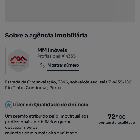
Sobre a agência imobiliária
MM Imóveis
Profissional
■
14355
Mostrar número
Mostrar número
Estrada da Circunvalação, 3846, sobreloja esq, sala 7, 4435-186,
Rio Tinto, Gondomar, Porto
Líder em Qualidade de Anúncio
72
Um prémio atribuído pelo Imovirtual aos
/100
profissionais imobiliários que se
pontos de qualidade
destacam pelos
anúncios com a mais alta qualidade