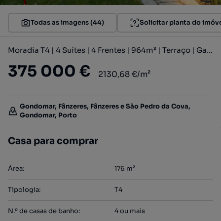
Todas as imagens (44)
Solicitar planta do imóv
Moradia T4 | 4 Suítes | 4 Frentes | 964m² | Terraço | Garagem
375 000 €
2130,68 €/m²
Gondomar, Fânzeres, Fânzeres e São Pedro da Cova,
Gondomar, Porto
Casa para comprar
Área
:
176
m²
Tipologia
:
T4
N.º de casas de banho
:
4 ou mais