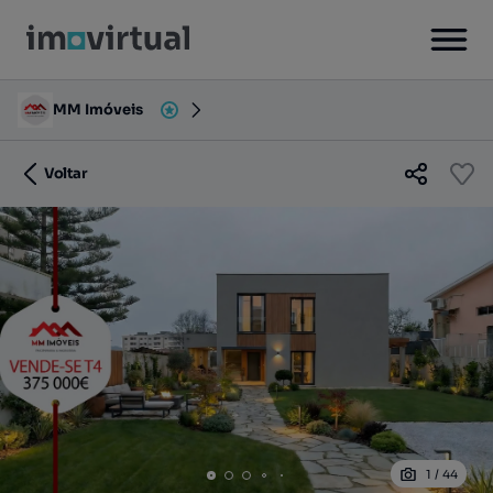
MM Imóveis
Voltar
1
/
44