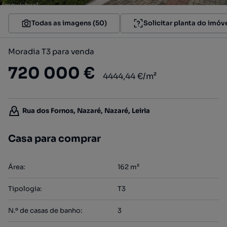
Todas as imagens (50)
Solicitar planta do imóv
Moradia T3 para venda
720 000 €
4444,44 €/m²
Rua dos Fornos, Nazaré, Nazaré, Leiria
Casa para comprar
Área
:
162
m²
Tipologia
:
T3
N.º de casas de banho
:
3