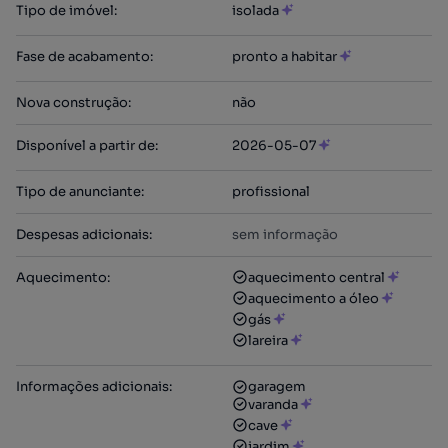
Tipo de imóvel
:
isolada
Fase de acabamento
:
pronto a habitar
Nova construção
:
não
Disponível a partir de
:
2026-05-07
Tipo de anunciante
:
profissional
Despesas adicionais
:
sem informação
Aquecimento
:
aquecimento central
aquecimento a óleo
gás
lareira
Informações adicionais
:
garagem
varanda
cave
jardim