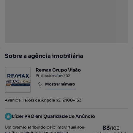
Sobre a agência imobiliária
Remax Grupo Visão
Profissional
■
4252
Mostrar número
Mostrar número
Avenida Heróis de Angola 42, 2400-153
Líder PRO em Qualidade de Anúncio
83
Um prémio atribuído pelo Imovirtual aos
/100
profissionais imobiliários que se