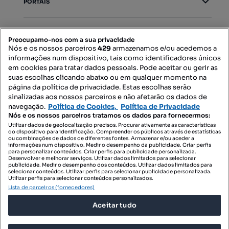
PORTAIS
Mapa do Site
Preocupamo-nos com a sua privacidade
Nós e os nossos parceiros
429
armazenamos e/ou acedemos a
informações num dispositivo, tais como identificadores únicos
Contacte-nos
em cookies para tratar dados pessoais. Pode aceitar ou gerir as
suas escolhas clicando abaixo ou em qualquer momento na
página da política de privacidade. Estas escolhas serão
sinalizadas aos nossos parceiros e não afetarão os dados de
SIGA-NOS:
navegação.
Política de Cookies,
Política de Privacidade
Nós e os nossos parceiros tratamos os dados para fornecermos:
Utilizar dados de geolocalização precisos. Procurar ativamente as características
do dispositivo para identificação. Compreender os públicos através de estatísticas
ou combinações de dados de diferentes fontes. Armazenar e/ou aceder a
DESCARREGAR NA:
informações num dispositivo. Medir o desempenho da publicidade. Criar perfis
para personalizar conteúdos. Criar perfis para publicidade personalizada.
Desenvolver e melhorar serviços. Utilizar dados limitados para selecionar
publicidade. Medir o desempenho dos conteúdos. Utilizar dados limitados para
selecionar conteúdos. Utilizar perfis para selecionar publicidade personalizada.
Utilizar perfis para selecionar conteúdos personalizados.
Lista de parceiros (fornecedores)
© 2026 Imovirtual.com, OLX Portugal, S.A.
Aceitar tudo
TERMOS DE UTILIZAÇÃO