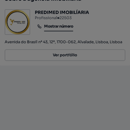
PREDIMED IMOBILÍARIA
Profissional
■
22503
Mostrar número
Mostrar número
Avenida do Brasil nª 43, 12º, 1700-062, Alvalade, Lisboa, Lisboa
Ver portfólio