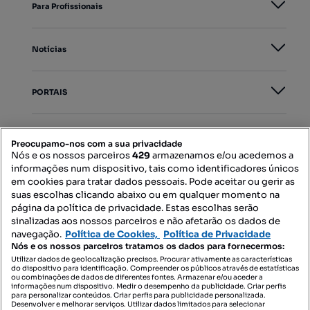
Para Profissionais
Notícias
PORTAIS
Mapa do Site
Preocupamo-nos com a sua privacidade
Nós e os nossos parceiros
429
armazenamos e/ou acedemos a
informações num dispositivo, tais como identificadores únicos
Contacte-nos
em cookies para tratar dados pessoais. Pode aceitar ou gerir as
suas escolhas clicando abaixo ou em qualquer momento na
página da política de privacidade. Estas escolhas serão
sinalizadas aos nossos parceiros e não afetarão os dados de
SIGA-NOS:
navegação.
Política de Cookies,
Política de Privacidade
Nós e os nossos parceiros tratamos os dados para fornecermos:
Utilizar dados de geolocalização precisos. Procurar ativamente as características
do dispositivo para identificação. Compreender os públicos através de estatísticas
ou combinações de dados de diferentes fontes. Armazenar e/ou aceder a
DESCARREGAR NA:
informações num dispositivo. Medir o desempenho da publicidade. Criar perfis
para personalizar conteúdos. Criar perfis para publicidade personalizada.
Desenvolver e melhorar serviços. Utilizar dados limitados para selecionar